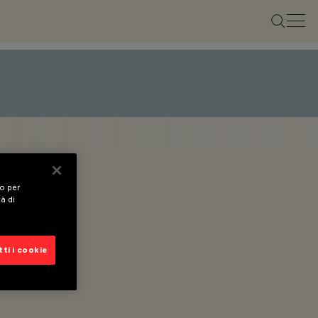
vo per
tà di
ti i cookie