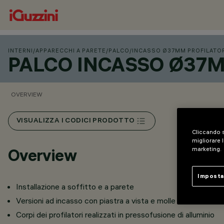
INTERNI
/
APPARECCHI A PARETE
/
PALCO
/
INCASSO Ø37MM PROFILATO
PALCO INCASSO Ø37M
OVERVIEW
VISUALIZZA I CODICI PRODOTTO
Cliccando s
migliorare l
marketing.
Overview
Imposta
Installazione a soffitto e a parete
Versioni ad incasso con piastra a vista e molle in filo di accia
Corpi dei profilatori realizzati in pressofusione di alluminio