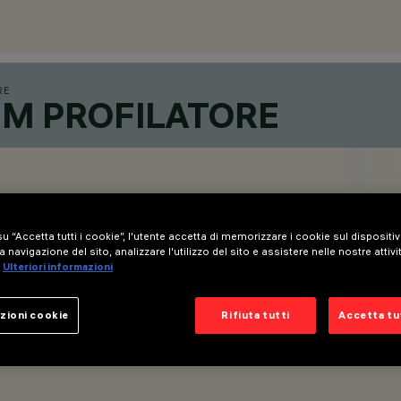
RE
M PROFILATORE
u “Accetta tutti i cookie”, l'utente accetta di memorizzare i cookie sul dispositi
a navigazione del sito, analizzare l'utilizzo del sito e assistere nelle nostre attivi
Ulteriori informazioni
zioni cookie
Rifiuta tutti
Accetta tut
io