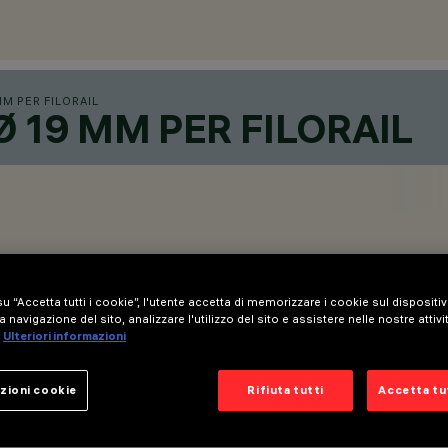
MM PER FILORAIL
 19 MM PER FILORAIL
u “Accetta tutti i cookie”, l'utente accetta di memorizzare i cookie sul dispositi
a navigazione del sito, analizzare l'utilizzo del sito e assistere nelle nostre attivi
Ulteriori informazioni
zioni cookie
Rifiuta tutti
Accetta tut
ll’adattatore.