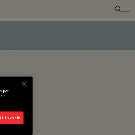
vo per
tà di
ti i cookie