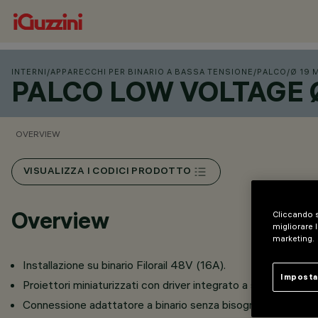
INTERNI
/
APPARECCHI PER BINARIO A BASSA TENSIONE
/
PALCO
/
Ø 19 
PALCO LOW VOLTAGE Ø
OVERVIEW
VISUALIZZA I CODICI PRODOTTO
Overview
Cliccando s
migliorare l
marketing.
Installazione su binario Filorail 48V (16A).
Imposta
Proiettori miniaturizzati con driver integrato a scomparsa ne
Connessione adattatore a binario senza bisogno di utensili.