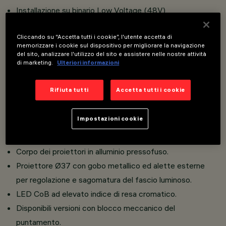
Installazione su binario Low Voltage (48V)
Shape & Twist:
accoppiamento magnetico tra il retro e
il corpo anteriore del prodotto con gobo metallico e
Cliccando su “Accetta tutti i cookie”, l'utente accetta di
memorizzare i cookie sul dispositivo per migliorare la navigazione
alette esterne per una sagomatura e regolazione
del sito, analizzare l'utilizzo del sito e assistere nelle nostre attività
di marketing.
Ulteriori informazioni
manuale del fascio di luce in forme rotonde o
quadrangolari.
Rifiuta tutti
Accetta tutti i cookie
Proiettore con converter DC/DC integrato
nell’adattatore.
Impostazioni cookie
Connessione adattatore - binario con sistema rapido a
scatto.
Corpo dei proiettori in alluminio pressofuso.
Proiettore Ø37 con gobo metallico ed alette esterne
per regolazione e sagomatura del fascio luminoso.
LED CoB ad elevato indice di resa cromatico.
Disponibili versioni con blocco meccanico del
puntamento.