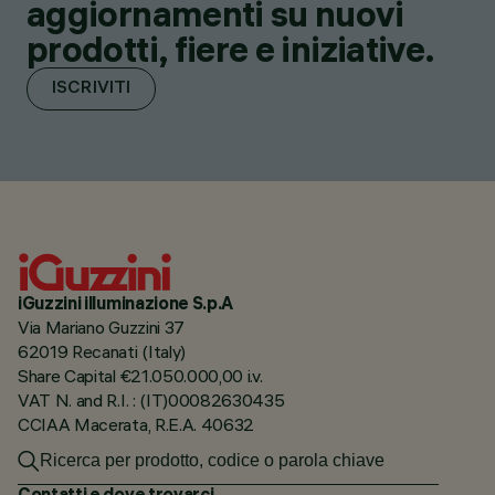
aggiornamenti su nuovi
prodotti, fiere e iniziative.
ISCRIVITI
iGuzzini illuminazione S.p.A
Via Mariano Guzzini 37
62019 Recanati (Italy)
Share Capital €21.050.000,00 i.v.
VAT N. and R.I. : (IT)00082630435
CCIAA Macerata, R.E.A. 40632
Contatti e dove trovarci