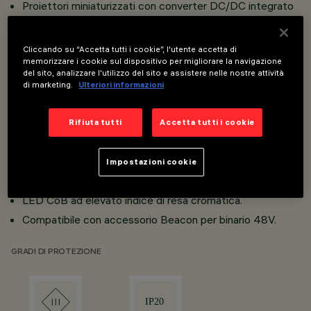
Proiettori miniaturizzati con converter DC/DC integrato
a scomparsa nell’adattatore.
Connessione adattatore - binario con sistema rapido a
Cliccando su “Accetta tutti i cookie”, l'utente accetta di
memorizzare i cookie sul dispositivo per migliorare la navigazione
scatto.
del sito, analizzare l'utilizzo del sito e assistere nelle nostre attività
Corpo dei proiettori in alluminio pressofuso.
di marketing.
Ulteriori informazioni
Lenti ottiche ad alta definizione in materiale
termoplastico.
Rifiuta tutti
Accetta tutti i cookie
Elevato comfort visivo.
Inclinazione di 90° sul piano orizzontale e rotazione di
Impostazioni cookie
360° attorno all’asse verticale.
LED CoB ad elevato indice di resa cromatica.
Compatibile con accessorio Beacon per binario 48V.
GRADI DI PROTEZIONE