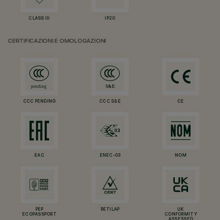
CLASS III
IP20
CERTIFICAZIONI E OMOLOGAZIONI
CCC PENDING
CCC S&E
CE
EAC
ENEC-03
NOM
PEP
RETILAP
UK
ECOPASSPORT
CONFORMITY
ASSESSED