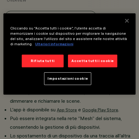
OVERVIEW
VISUALIZZA I CODICI PRODOTTO
Cliccando su “Accetta tutti i cookie”, l'utente accetta di
memorizzare i cookie sul dispositivo per migliorare la navigazione
Overview
del sito, analizzare l'utilizzo del sito e assistere nelle nostre attività
di marketing.
Ulteriori informazioni
Installazione su binario a bassa tensione (48V).
Rifiuta tutti
Accetta tutti i cookie
La tecnologia integrata Casambi consente il controllo
indipendente di ogni modulo luminoso inserito nel binario.
Impostazioni cookie
Il dispositivo può essere controllato tramite l'app
Casambi, che consente di attivare/disattivare,
dimmerare e richiamare le scene.
L'app è disponibile su
e
.
App Store
Google Play Store
Può essere integrata nella rete “Mesh” del sistema,
consentendo la gestione di più dispositivi.
Lo spostamento di un dispositivo da una traccia all'altra