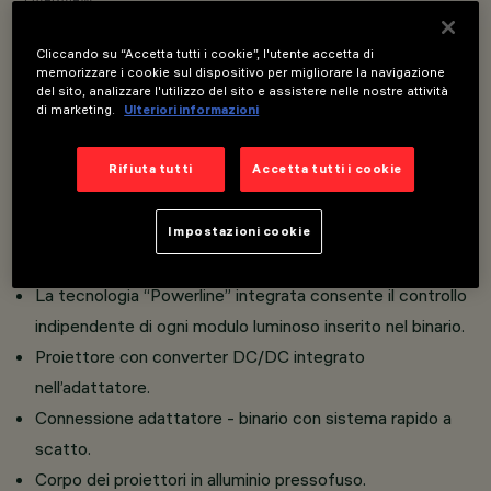
OVERVIEW
Cliccando su “Accetta tutti i cookie”, l'utente accetta di
VISUALIZZA I CODICI PRODOTTO
memorizzare i cookie sul dispositivo per migliorare la navigazione
del sito, analizzare l'utilizzo del sito e assistere nelle nostre attività
di marketing.
Ulteriori informazioni
Overview
Rifiuta tutti
Accetta tutti i cookie
Installazione su Superrail
L'adattatore termoplastico include il circuito driver
Impostazioni cookie
DC/DC con funzionalità DALI dimmerabile.
La tecnologia “Powerline” integrata consente il controllo
indipendente di ogni modulo luminoso inserito nel binario.
Proiettore con converter DC/DC integrato
nell’adattatore.
Connessione adattatore - binario con sistema rapido a
scatto.
Corpo dei proiettori in alluminio pressofuso.