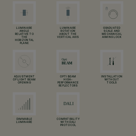
LUMINAIRE
LUMINAIRE
GRADUATED
ANGLE
ROTATION
SCALE AND
RELATIVE TO
ABOUT THE
MECHANICAL
THE
VERTICAL AXIS
AIMING LOCK
HORIZONTAL
PLANE
ADJUSTMENT
OPTI BEAM
INSTALLATION
OF LIGHT BEAM
HIGH-
WITHOUT
OPENING
PERFORMANCE
TOOLS
REFLECTORS
DIMMABLE
COMPATIBILITY
LUMINAIRE
WITH DALI
PROTOCOL