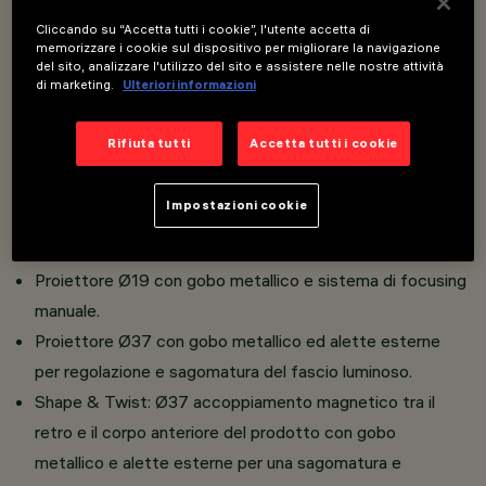
Overview
Cliccando su “Accetta tutti i cookie”, l'utente accetta di
memorizzare i cookie sul dispositivo per migliorare la navigazione
del sito, analizzare l'utilizzo del sito e assistere nelle nostre attività
di marketing.
Ulteriori informazioni
Installazione su binario Filorail 48V (16A).
Proiettori miniaturizzati con driver integrato a scomparsa
Rifiuta tutti
Accetta tutti i cookie
nell’adattatore.
Connessione adattatore a binario senza bisogno di
Impostazioni cookie
utensili.
Corpo dei proiettori in alluminio pressofuso.
Proiettore Ø19 con gobo metallico e sistema di focusing
manuale.
Proiettore Ø37 con gobo metallico ed alette esterne
per regolazione e sagomatura del fascio luminoso.
Shape & Twist: Ø37 accoppiamento magnetico tra il
retro e il corpo anteriore del prodotto con gobo
metallico e alette esterne per una sagomatura e