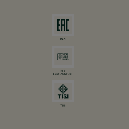
EAC
PEP
ECOPASSPORT
TISI