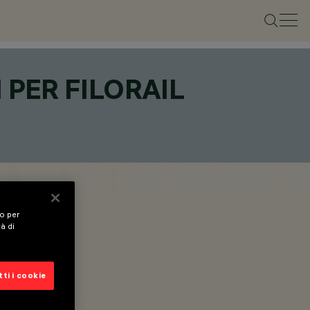
PER FILORAIL
vo per
tà di
ti i cookie