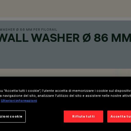
WASHER Ø 86 MM PER FILORAIL
WALL WASHER Ø 86 MM 
u “Accetta tutti i cookie”, l'utente accetta di memorizzare i cookie sul dispositi
a navigazione del sito, analizzare l'utilizzo del sito e assistere nelle nostre attivi
Ulteriori informazioni
zioni cookie
Rifiuta tutti
Accetta tut