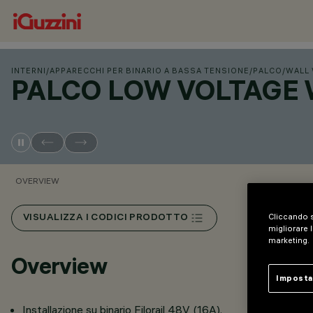
INTERNI
/
APPARECCHI PER BINARIO A BASSA TENSIONE
/
PALCO
/
WALL 
PALCO LOW VOLTAGE 
OVERVIEW
Cliccando s
VISUALIZZA I CODICI PRODOTTO
migliorare l
marketing.
Overview
Imposta
Installazione su binario Filorail 48V (16A).