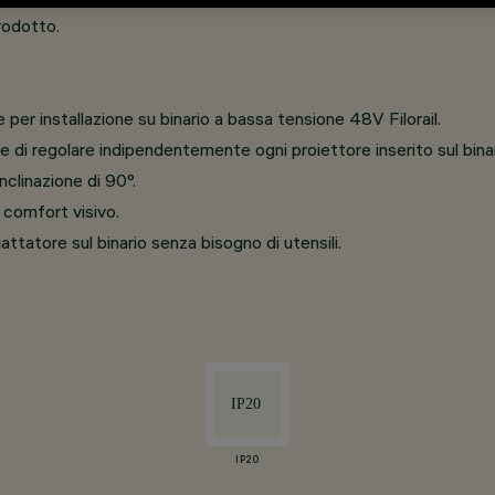
prodotto.
per installazione su binario a bassa tensione 48V Filorail.
di regolare indipendentemente ogni proiettore inserito sul binar
nclinazione di 90°.
 comfort visivo.
ttatore sul binario senza bisogno di utensili.
IP20