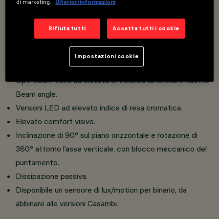
di marketing.
Ulteriori informazioni
Installabili contemporaneamente tre accessori piani ed
uno esterno nello stesso corpo illuminante.
Rifiuta tutti
Accetta tutti i cookie
Installazione a binario tensione di rete.
Realizzato in pressofusione di alluminio e materiale
Impostazioni cookie
termoplastico.
Opti Beam Lens ad elevata efficienza luminosa e ridotto
Beam angle.
Versioni LED ad elevato indice di resa cromatica.
Elevato comfort visivo.
Inclinazione di 90° sul piano orizzontale e rotazione di
360° attorno l’asse verticale, con blocco meccanico del
puntamento.
Dissipazione passiva.
Disponibile un sensore di lux/motion per binario, da
abbinare alle versioni Casambi.