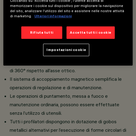
Cliccando su “Accetta tutti i cookie”, l'utente accetta di
Realizzati in pressofusione di alluminio.
memorizzare i cookie sul dispositivo per migliorare la navigazione
Rotazione di 360° sull’asse verticale, inclinazione di +10°
del sito, analizzare l'utilizzo del sito e assistere nelle nostre attività
di marketing.
Ulteriori informazioni
- 90° rispetto al piano orizzontale con blocco meccanico
del puntamento.
Rifiuta tutti
Accetta tutti i cookie
Profilatori dotati di gobo metallico.
Le alette metalliche che consentono di regolare e
Impostazioni cookie
sagomare il fascio luminoso sono posizionate
esternamente; possibilità di rotazione del gruppo ottico
di 360° rispetto all’asse ottico.
Il sistema di accoppiamento magnetico semplifica le
operazioni di regolazione e di manutenzione.
Le operazioni di puntamento, messa a fuoco e
manutenzione ordinaria, possono essere effettuate
senza l’utilizzo di utensili.
Tutti i profilatori dispongono in dotazione di gobos
metallici alternativi per l’esecuzione di forme circolari di