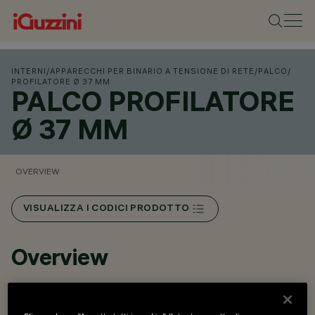
INTERNI
/
APPARECCHI PER BINARIO A TENSIONE DI RETE
/
PALCO
/
PROFILATORE Ø 37 MM
PALCO PROFILATORE
Ø 37 MM
OVERVIEW
VISUALIZZA I CODICI PRODOTTO
Overview
Installazione a binario Mains Voltage.