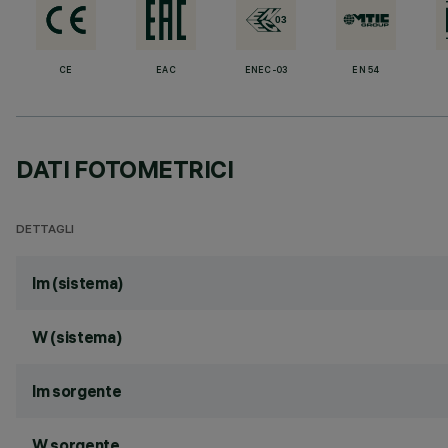
CE
EAC
ENEC-03
EN 54
DATI FOTOMETRICI
DETTAGLI
lm (sistema)
W (sistema)
lm sorgente
W sorgente