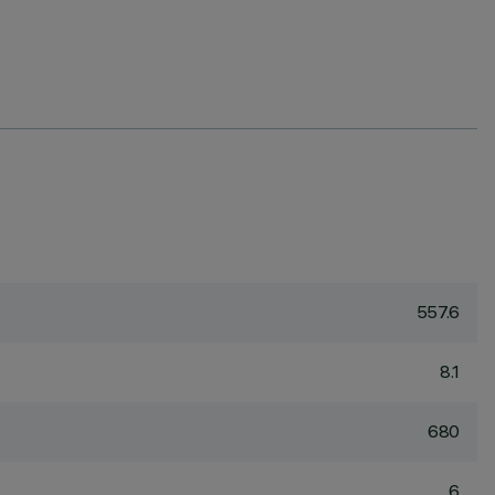
557.6
8.1
680
6