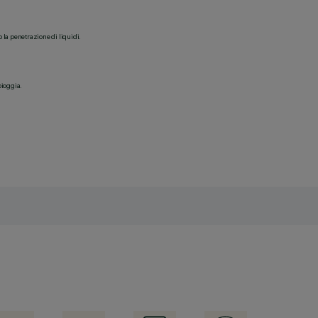
o la penetrazione di liquidi.
pioggia.