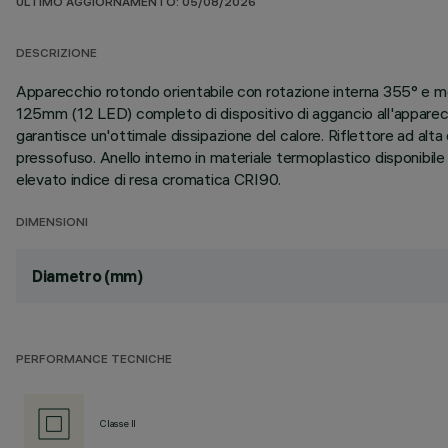
ULTIMO AGGIORNAMENTO: 05/08/2026
DESCRIZIONE
Apparecchio rotondo orientabile con rotazione interna 355° e mo
125mm (12 LED) completo di dispositivo di aggancio all'apparecchi
garantisce un'ottimale dissipazione del calore. Riflettore ad alta
pressofuso. Anello interno in materiale termoplastico disponibile
elevato indice di resa cromatica CRI90.
DIMENSIONI
Diametro (mm)
PERFORMANCE TECNICHE
Classe II