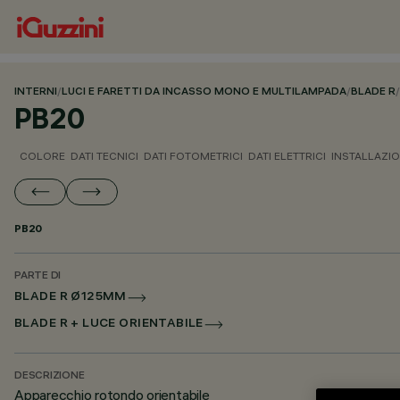
INTERNI
/
LUCI E FARETTI DA INCASSO MONO E MULTILAMPADA
/
BLADE R
/
PB20
COLORE
DATI TECNICI
DATI FOTOMETRICI
DATI ELETTRICI
INSTALLAZI
PB20
PARTE DI
BLADE R Ø125MM
BLADE R + LUCE ORIENTABILE
DESCRIZIONE
Apparecchio rotondo orientabile