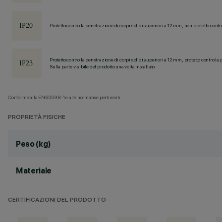
Protetto contro la penetrazione di corpi solidi superiori a 12 mm, non protetto contr
Protetto contro la penetrazione di corpi solidi superiori a 12 mm, protetto contro la 
Sulla parte visibile del prodotto una volta installato
Conforme alla EN60598-1 e alle normative pertinenti.
PROPRIETÀ FISICHE
Peso (kg)
Materiale
CERTIFICAZIONI DEL PRODOTTO