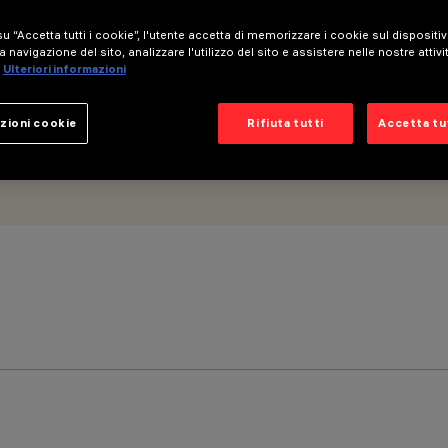
u “Accetta tutti i cookie”, l'utente accetta di memorizzare i cookie sul dispositi
a navigazione del sito, analizzare l'utilizzo del sito e assistere nelle nostre attivi
Ulteriori informazioni
zioni cookie
Rifiuta tutti
Accetta tut