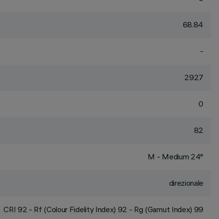
68.84
-
2927
0
82
M - Medium 24°
direzionale
CRI
92
- Rf (Colour Fidelity Index) 92 - Rg (Gamut Index) 99