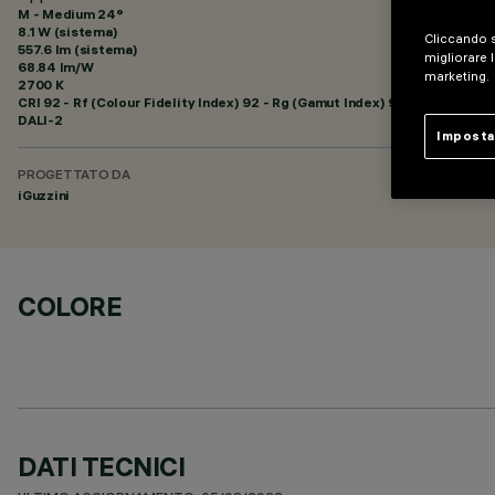
M - Medium 24°
8.1 W (sistema)
Cliccando s
557.6 lm (sistema)
migliorare l
68.84 lm/W
marketing.
2700 K
CRI
92
- Rf (Colour Fidelity Index) 92 - Rg (Gamut Index) 99
DALI-2
Imposta
PROGETTATO DA
iGuzzini
COLORE
DATI TECNICI