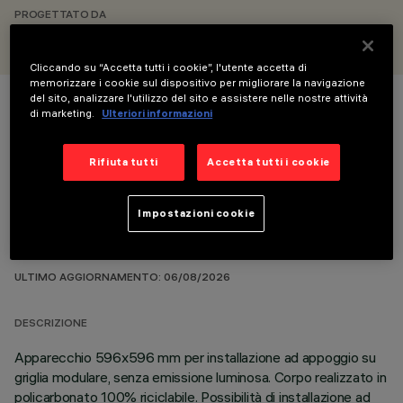
PROGETTATO DA
iGuzzini
Cliccando su “Accetta tutti i cookie”, l'utente accetta di
memorizzare i cookie sul dispositivo per migliorare la navigazione
del sito, analizzare l'utilizzo del sito e assistere nelle nostre attività
di marketing.
Ulteriori informazioni
COLORE
Rifiuta tutti
Accetta tutti i cookie
Impostazioni cookie
DATI TECNICI
ULTIMO AGGIORNAMENTO: 06/08/2026
DESCRIZIONE
Apparecchio 596x596 mm per installazione ad appoggio su
griglia modulare, senza emissione luminosa. Corpo realizzato in
policarbonato 100% riciclabile. Possibilità di installazione ad