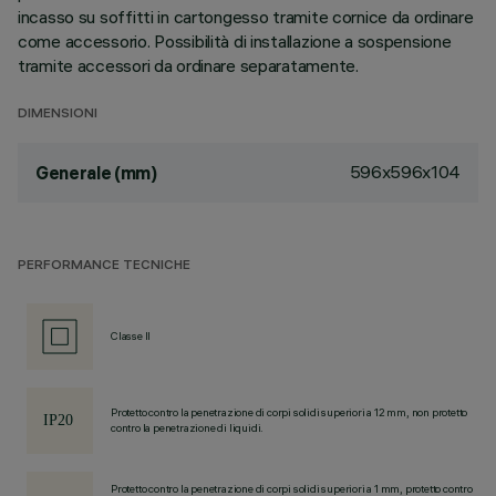
incasso su soffitti in cartongesso tramite cornice da ordinare
come accessorio. Possibilità di installazione a sospensione
tramite accessori da ordinare separatamente.
DIMENSIONI
596x596x104
Generale (mm)
PERFORMANCE TECNICHE
Classe II
Protetto contro la penetrazione di corpi solidi superiori a 12 mm, non protetto
contro la penetrazione di liquidi.
Protetto contro la penetrazione di corpi solidi superiori a 1 mm, protetto contro