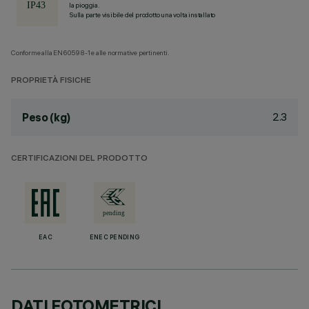
la pioggia.
Sulla parte visibile del prodotto una volta installato
Conforme alla EN60598-1 e alle normative pertinenti.
PROPRIETÀ FISICHE
2.3
Peso (kg)
CERTIFICAZIONI DEL PRODOTTO
EAC
ENEC PENDING
DATI FOTOMETRICI