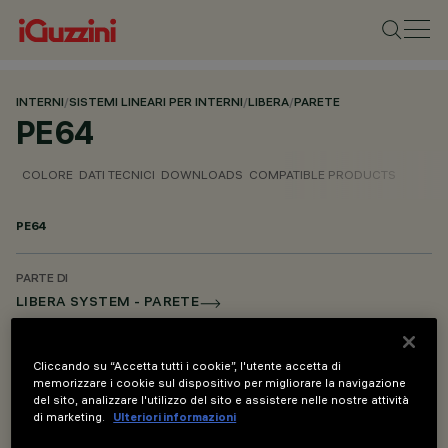
INTERNI
/
SISTEMI LINEARI PER INTERNI
/
LIBERA
/
PARETE
PE64
COLORE
DATI TECNICI
DOWNLOADS
COMPATIBLE PRODUCTS
PE64
PARTE DI
LIBERA SYSTEM - PARETE
LIBERA SYSTEM - DAL SOFFITTO AL PAVIMENTO
LIBERA SYSTEM - SOSPENSIONE
Cliccando su “Accetta tutti i cookie”, l'utente accetta di
memorizzare i cookie sul dispositivo per migliorare la navigazione
LIBERA SYSTEM - ACCESSORI DI MONTAGGIO E ALIMENTAZIONE
del sito, analizzare l'utilizzo del sito e assistere nelle nostre attività
di marketing.
Ulteriori informazioni