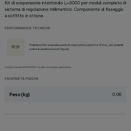
Kit di sospensione intermedio L=3000 per moduli completo di
sistema di regolazione millimetrico. Componente di fissaggio
a soffitto in ottone.
PERFORMANCE TECNICHE
Protetto contro la penetrazione di corpi solidi superiori a 12 mm, non protetto
contro la penetrazione di liquidi.
Conforme alla EN60598-1 e alle normative pertinenti.
PROPRIETÀ FISICHE
0.06
Peso (kg)