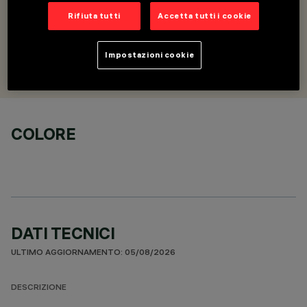
DESCRIZIONE
Kit di sospensione intermedio per moduli
Rifiuta tutti
Accetta tutti i cookie
PROGETTATO DA
Impostazioni cookie
Artec Studio
COLORE
DATI TECNICI
ULTIMO AGGIORNAMENTO: 05/08/2026
DESCRIZIONE