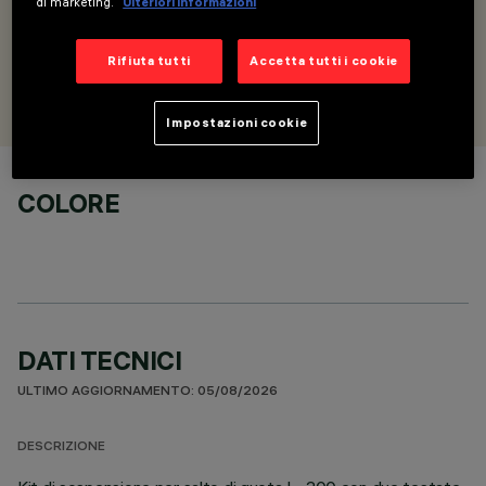
di marketing.
Ulteriori informazioni
orizzontale/orizzontale
Rifiuta tutti
Accetta tutti i cookie
PROGETTATO DA
Artec Studio
Impostazioni cookie
COLORE
DATI TECNICI
ULTIMO AGGIORNAMENTO: 05/08/2026
DESCRIZIONE