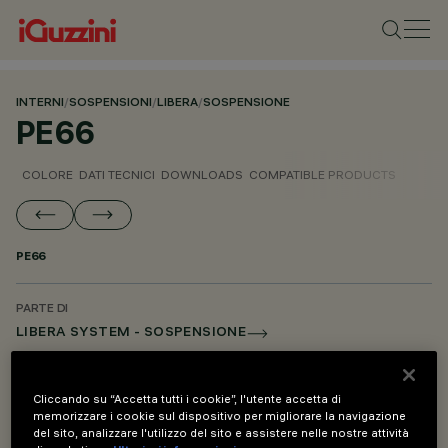
INTERNI
/
SOSPENSIONI
/
LIBERA
/
SOSPENSIONE
PE66
COLORE
DATI TECNICI
DOWNLOADS
COMPATIBLE PRODUCTS
PE66
PARTE DI
LIBERA SYSTEM - SOSPENSIONE
LIBERA SYSTEM - ACCESSORI DI MONTAGGIO E ALIMENTAZIONE
Cliccando su “Accetta tutti i cookie”, l'utente accetta di
memorizzare i cookie sul dispositivo per migliorare la navigazione
DESCRIZIONE
del sito, analizzare l'utilizzo del sito e assistere nelle nostre attività
Kit di sospensione per salto di quota - L=300