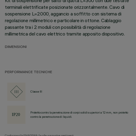
Kit di sospensione per salto di quota L=300 con due testate
terminali elettrificate posizionate orizzontalmente. Cavo di
sospensione L=2000, aggancio a soffitto con sistema di
regolazione millimetrico e particolare in ottone. Cablaggio
passante tra i 2 moduli con possibilità di regolazione
millimetrica del cavo elettrico tramite apposito dispositivo.
DIMENSIONI
PERFORMANCE TECNICHE
Classe III
Protetto contro la penetrazione di corpi solidi superiori a 12 mm, non protetto
contro la penetrazione di liquidi.
Conforme alla EN60598-1 e alle normative pertinenti.