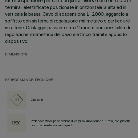
Kit di sospensione per salto di quota L=600 con due testate
terminali elettrificate posizionate in orizzontale la alta ed in
verticale la bassa. Cavo di sospensione L=2000, aggancio a
soffitto con sistema di regolazione millimetrico e particolare
in ottone. Cablaggio passante tra i 2 moduli con possibilità di
regolazione millimetrica del cavo elettrico tramite apposito
dispositivo.
DIMENSIONI
PERFORMANCE TECNICHE
Classe III
Protetto contro la penetrazione di corpi solidi superiori a 12 mm, non protetto
contro la penetrazione di liquidi.