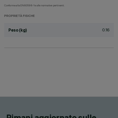
Conforme alla EN60598-1 e alle normative pertinenti.
PROPRIETÀ FISICHE
0.16
Peso (kg)
Rimani aggiornato sulle