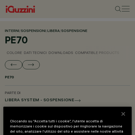
INTERNI
/
SOSPENSIONI
/
LIBERA
/
SOSPENSIONE
PE70
COLORE
DATI TECNICI
DOWNLOADS
COMPATIBLE PRODUCTS
PE70
PARTE DI
LIBERA SYSTEM - SOSPENSIONE
LIBERA SYSTEM - ACCESSORI DI MONTAGGIO E ALIMENTAZIONE
Cliccando su “Accetta tutti i cookie”, l'utente accetta di
memorizzare i cookie sul dispositivo per migliorare la navigazione
DESCRIZIONE
del sito, analizzare l'utilizzo del sito e assistere nelle nostre attività
Kit di sospensione per salto di quota - L=600