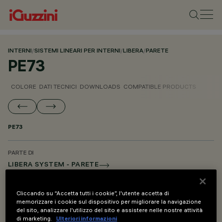
INTERNI
/
SISTEMI LINEARI PER INTERNI
/
LIBERA
/
PARETE
PE73
COLORE
DATI TECNICI
DOWNLOADS
COMPATIBLE PRODUCTS
PE73
PARTE DI
LIBERA SYSTEM - PARETE
LIBERA SYSTEM - SOSPENSIONE
Cliccando su “Accetta tutti i cookie”, l'utente accetta di
LIBERA SYSTEM - ACCESSORI DI MONTAGGIO E ALIMENTAZIONE
memorizzare i cookie sul dispositivo per migliorare la navigazione
del sito, analizzare l'utilizzo del sito e assistere nelle nostre attività
di marketing.
Ulteriori informazioni