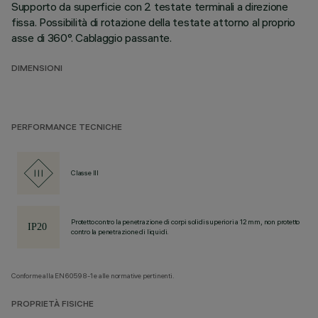
Supporto da superficie con 2 testate terminali a direzione
fissa. Possibilità di rotazione della testate attorno al proprio
asse di 360°. Cablaggio passante.
DIMENSIONI
PERFORMANCE TECNICHE
Classe III
Protetto contro la penetrazione di corpi solidi superiori a 12 mm, non protetto
contro la penetrazione di liquidi.
Conforme alla EN60598-1 e alle normative pertinenti.
PROPRIETÀ FISICHE