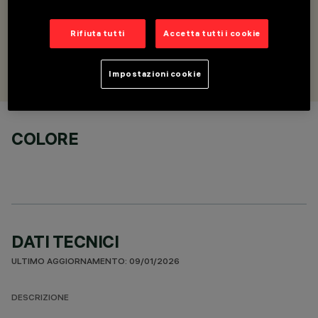
DESCRIZIONE
Supporto da superficie con 2 testate terminali
Rifiuta tutti
Accetta tutti i cookie
PROGETTATO DA
Artec Studio
Impostazioni cookie
COLORE
DATI TECNICI
ULTIMO AGGIORNAMENTO: 09/01/2026
DESCRIZIONE