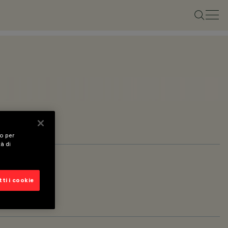
vo per
tà di
ti i cookie