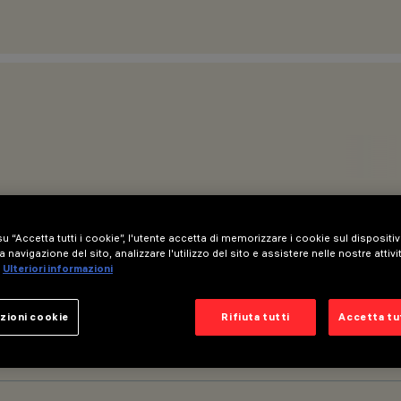
u “Accetta tutti i cookie”, l'utente accetta di memorizzare i cookie sul dispositi
a navigazione del sito, analizzare l'utilizzo del sito e assistere nelle nostre attivi
Ulteriori informazioni
zioni cookie
Rifiuta tutti
Accetta tut
IONE