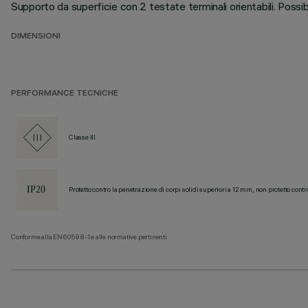
Supporto da superficie con 2 testate terminali orientabili. Possib
DIMENSIONI
PERFORMANCE TECNICHE
Classe III
Protetto contro la penetrazione di corpi solidi superiori a 12 mm, non protetto contr
Conforme alla EN60598-1 e alle normative pertinenti.