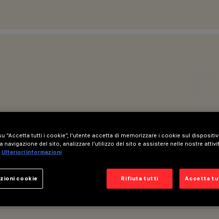
u “Accetta tutti i cookie”, l'utente accetta di memorizzare i cookie sul dispositi
a navigazione del sito, analizzare l'utilizzo del sito e assistere nelle nostre attivi
Ulteriori informazioni
zioni cookie
Rifiuta tutti
Accetta tut
IONE