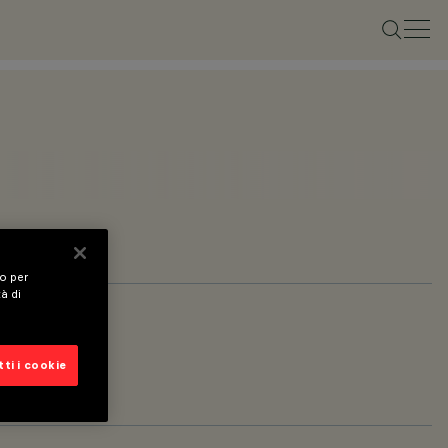
vo per
tà di
ti i cookie