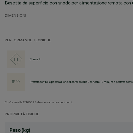
Basetta da superficie con snodo per alimentazione remota con una
DIMENSIONI
PERFORMANCE TECNICHE
Classe III
Protetto contro la penetrazione di corpi solidi superiori a 12 mm, non protetto contr
Conforme alla EN60598-1 e alle normative pertinenti.
PROPRIETÀ FISICHE
Peso (kg)