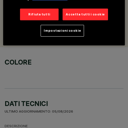
DESCRIZIONE
Basetta ad incasso per alimentazione con una testata
terminale
Rifiuta tutti
Accetta tutti i cookie
PROGETTATO DA
Impostazioni cookie
Artec Studio
COLORE
DATI TECNICI
ULTIMO AGGIORNAMENTO: 05/08/2026
DESCRIZIONE