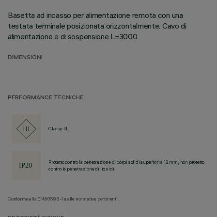
Basetta ad incasso per alimentazione remota con una
testata terminale posizionata orizzontalmente. Cavo di
alimentazione e di sospensione L=3000
DIMENSIONI
PERFORMANCE TECNICHE
Classe III
Protetto contro la penetrazione di corpi solidi superiori a 12 mm, non protetto
contro la penetrazione di liquidi.
Conforme alla EN60598-1 e alle normative pertinenti.