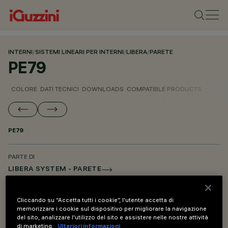
INTERNI
/
SISTEMI LINEARI PER INTERNI
/
LIBERA
/
PARETE
PE79
COLORE
DATI TECNICI
DOWNLOADS
COMPATIBLE PRODUCTS
PE79
PARTE DI
LIBERA SYSTEM - PARETE
LIBERA SYSTEM - SOSPENSIONE
LIBERA SYSTEM - ACCESSORI DI MONTAGGIO E ALIMENTAZIONE
Cliccando su “Accetta tutti i cookie”, l'utente accetta di
memorizzare i cookie sul dispositivo per migliorare la navigazione
del sito, analizzare l'utilizzo del sito e assistere nelle nostre attività
di marketing.
Ulteriori informazioni