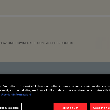
LLAZIONE
DOWNLOADS
COMPATIBLE PRODUCTS
nativa più adatta alle proprie esigenze.
u “Accetta tutti i cookie”, l'utente accetta di memorizzare i cookie sul dispositi
a navigazione del sito, analizzare l'utilizzo del sito e assistere nelle nostre attivi
Ulteriori informazioni
zioni cookie
Rifiuta tutti
Accetta tut
IONE