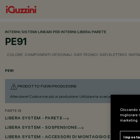
INTERNI
/
SISTEMI LINEARI PER INTERNI
/
LIBERA
/
PARETE
PE91
COLORE
COMPONENTI OPZIONALI
DATI TECNICI
DATI ELETTRICI
INSTA
PE91
PRODOTTO FUORI PRODUZIONE
Attenzione! Codice non più in produzione. Utilizzare la ricerca per trovare l'alter
Cliccando s
PARTE DI
migliorare l
LIBERA SYSTEM - PARETE
marketing.
LIBERA SYSTEM - SOSPENSIONE
Imposta
LIBERA SYSTEM - ACCESSORI DI MONTAGGIO E ALIMENTAZ