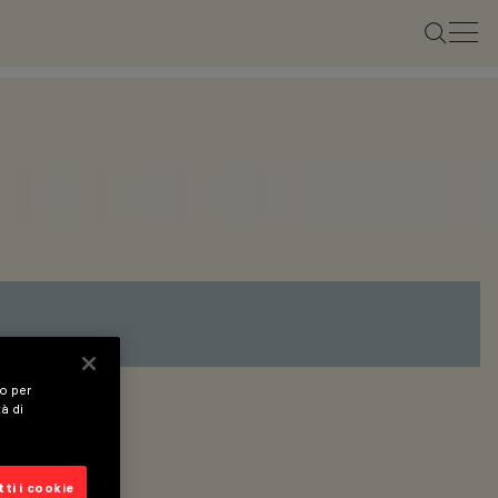
vo per
tà di
ti i cookie