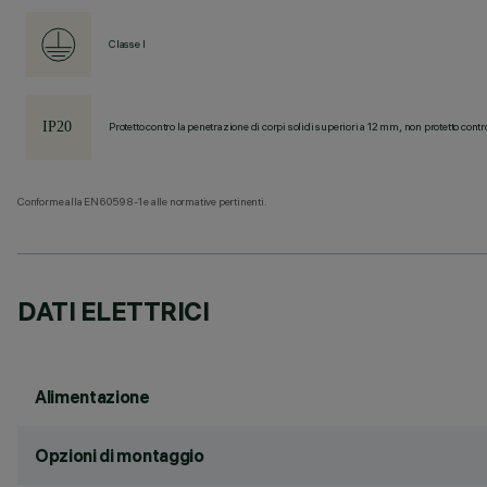
Classe I
Protetto contro la penetrazione di corpi solidi superiori a 12 mm, non protetto contr
Conforme alla EN60598-1 e alle normative pertinenti.
DATI ELETTRICI
Alimentazione
Opzioni di montaggio