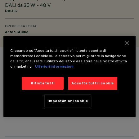
DALI da 35 W - 48 V
DALI-2
PROGETTATO DA
Artec Studio
Cliccando su “Accetta tutti i cookie”, l'utente accetta di
memorizzare i cookie sul dispositivo per migliorare la navigazione
COLORE
del sito, analizzare l'utilizzo del sito e assistere nelle nostre attività
di marketing.
Ulteriori informazioni
Rifiuta tutti
Accetta tutti i cookie
Impostazioni cookie
COMPONENTI OPZIONALI