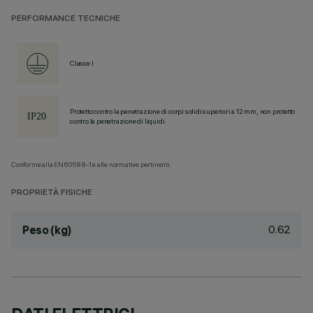
PERFORMANCE TECNICHE
Classe I
Protetto contro la penetrazione di corpi solidi superiori a 12 mm, non protetto
contro la penetrazione di liquidi.
Conforme alla EN60598-1 e alle normative pertinenti.
PROPRIETÀ FISICHE
0.62
Peso (kg)