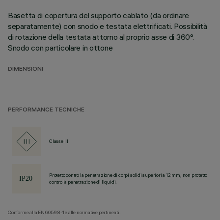
Basetta di copertura del supporto cablato (da ordinare
separatamente) con snodo e testata elettrificati. Possibilità
di rotazione della testata attorno al proprio asse di 360°.
Snodo con particolare in ottone
DIMENSIONI
PERFORMANCE TECNICHE
Classe III
Protetto contro la penetrazione di corpi solidi superiori a 12 mm, non protetto
contro la penetrazione di liquidi.
Conforme alla EN60598-1 e alle normative pertinenti.