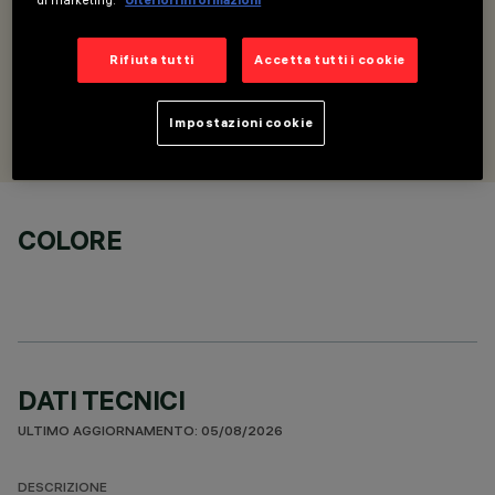
DESCRIZIONE
Basetta di copertura supporto cablato con snodo e testata
elettrificata
Rifiuta tutti
Accetta tutti i cookie
PROGETTATO DA
Impostazioni cookie
Artec Studio
COLORE
DATI TECNICI
ULTIMO AGGIORNAMENTO: 05/08/2026
DESCRIZIONE