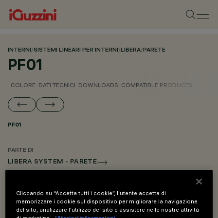
INTERNI
/
SISTEMI LINEARI PER INTERNI
/
LIBERA
/
PARETE
PF01
COLORE
DATI TECNICI
DOWNLOADS
COMPATIBLE PRODUCTS
PF01
PARTE DI
LIBERA SYSTEM - PARETE
LIBERA SYSTEM - SOSPENSIONE
LIBERA SYSTEM - ACCESSORI DI MONTAGGIO E ALIMENTAZIONE
Cliccando su “Accetta tutti i cookie”, l'utente accetta di
memorizzare i cookie sul dispositivo per migliorare la navigazione
del sito, analizzare l'utilizzo del sito e assistere nelle nostre attività
di marketing.
Ulteriori informazioni