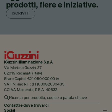
prodotti, fiere e iniziative.
ISCRIVITI
iGuzzini illuminazione S.p.A
Via Mariano Guzzini 37
62019 Recanati (Italy)
Share Capital €21.050.000,00 i.v.
VAT N. and R.I. : (IT)00082630435
CCIAA Macerata, R.E.A. 40632
Contatti e dove trovarci
Social