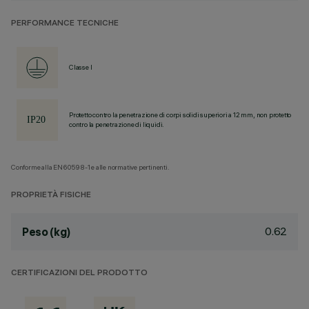
PERFORMANCE TECNICHE
Classe I
Protetto contro la penetrazione di corpi solidi superiori a 12 mm, non protetto
contro la penetrazione di liquidi.
Conforme alla EN60598-1 e alle normative pertinenti.
PROPRIETÀ FISICHE
0.62
Peso (kg)
CERTIFICAZIONI DEL PRODOTTO