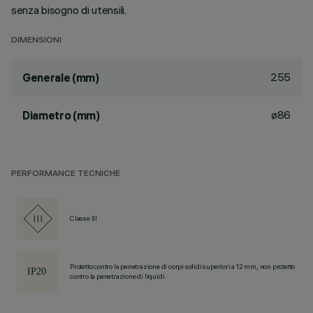
senza bisogno di utensili.
DIMENSIONI
255
Generale (mm)
ø86
Diametro (mm)
PERFORMANCE TECNICHE
Classe III
Protetto contro la penetrazione di corpi solidi superiori a 12 mm, non protetto
contro la penetrazione di liquidi.