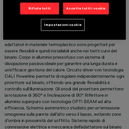
ULTIMO AGGIORNAMENTO: 07/08/2026
Rifiuta tutti
Accetta tutti i cookie
DESCRIZIONE
Impostazioni cookie
Proiettore orientabile completo di adattatore per
installazione su binario a bassa tensione 48V Filorail. Gli
adattatori in materiale termoplastico sono progettati per
essere flessibili e quindi installabili anche nei tratti curvi del
binario. Corpo in alluminio pressofuso con sistema di
dissipazione passiva ideale per garantire una lunga durata e
un’efficace gestione del calore. Circuito driver con tecnologia
DALI Powerline permette di regolare indipendentemente ogni
proiettore sul binario, offrendo una grande flessibilità e
controllo sull’illuminazione. Gli snodi del proiettore permettono
la rotazione di 360° e l’inclinazione di 90°. Riflettore in
alluminio superpuro con tecnologia OPTI BEAM ad alta
efficienza. Schermo asimmetrico studiato per un'emissione
omogenea sulla parete dall'alto verso il basso, evitando zone
d'ombra in prossimità del soffitto. Sistema rapido di
connessione elettrica e meccanica dell’adattatore sul binario