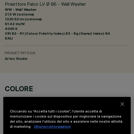
Proiettore Palco LV Ø 86 - Wall Washer
WW - Wall Washer
21.5 W (sistema)
1320.52 lm (sistema)
61.42 lm/W
4000 K
CRI
82
- Rf (Colour Fidelity Index) 83 - Rg (Gamut Index) 94
DALI
PROGETTATO DA
Artec Studio
COLORE
Cliccando su “Accetta tutti i cookie”, l'utente accetta di
memorizzare i cookie sul dispositivo per migliorare la navigazione
del sito, analizzare l'utilizzo del sito e assistere nelle nostre attività
di marketing.
Ulteriori informazioni
DATI TECNICI