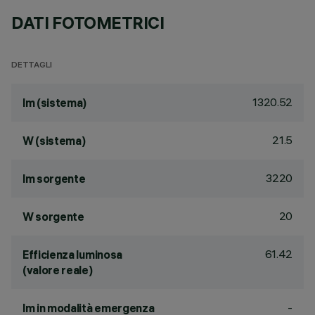
DATI FOTOMETRICI
DETTAGLI
1320.52
lm (sistema)
21.5
W (sistema)
3220
lm sorgente
20
W sorgente
61.42
Efficienza luminosa
(valore reale)
-
lm in modalità emergenza