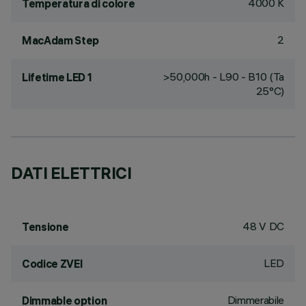
4000 K
Temperatura di colore
2
MacAdam Step
>50,000h - L90 - B10 (Ta
Lifetime LED 1
25°C)
DATI ELETTRICI
48 V DC
Tensione
LED
Codice ZVEI
Dimmerabile
Dimmable option