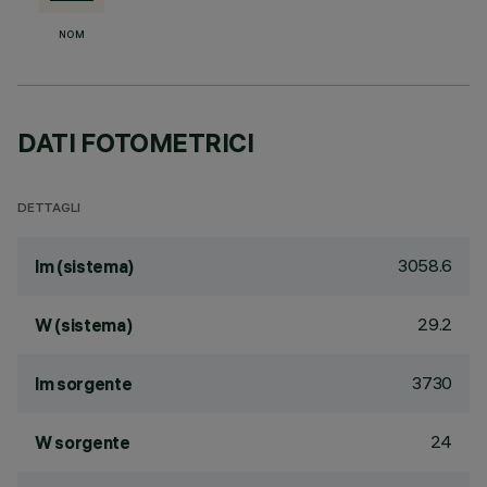
NOM
DATI FOTOMETRICI
DETTAGLI
3058.6
lm (sistema)
29.2
W (sistema)
3730
lm sorgente
24
W sorgente