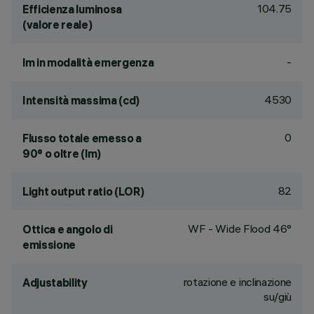
104.75
Efficienza luminosa
(valore reale)
-
lm in modalità emergenza
4530
Intensità massima (cd)
0
Flusso totale emesso a
90° o oltre (lm)
82
Light output ratio (LOR)
WF - Wide Flood 46°
Ottica e angolo di
emissione
rotazione e inclinazione
Adjustability
su/giù