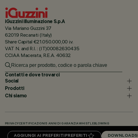
iGuzzini illuminazione S.p.A
Via Mariano Guzzini 37
62019 Recanati (Italy)
Share Capital €21.050.000,00 i.v.
VAT N. and R.I. : (IT)00082630435
CCIAA Macerata, R.E.A. 40632
Contatti e dove trovarci
Social
Prodotti
Chi siamo
PRIVACY
CERTIFICAZIONI
5 ANNI DI GARANZIA
WHISTLEBLOWING
COOKIE POLICY
DICHIARAZIONE DI ACCESSIBILITÀ
I NOSTRI CODICI
AGGIUNGI AI PREFERITI
PREFERITI
DOWNLOADS
KNOWLEDGE BASE (LOGIN NECESSARIO)
DOWNLOADS