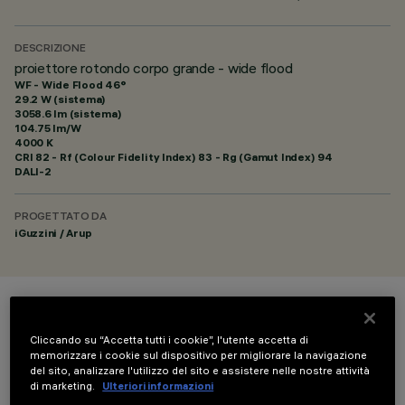
DESCRIZIONE
proiettore rotondo corpo grande - wide flood
WF - Wide Flood 46°
29.2 W (sistema)
3058.6 lm (sistema)
104.75 lm/W
4000 K
CRI
82
- Rf (Colour Fidelity Index) 83 - Rg (Gamut Index) 94
DALI-2
PROGETTATO DA
iGuzzini / Arup
COLORE
Cliccando su “Accetta tutti i cookie”, l'utente accetta di
memorizzare i cookie sul dispositivo per migliorare la navigazione
del sito, analizzare l'utilizzo del sito e assistere nelle nostre attività
di marketing.
Ulteriori informazioni