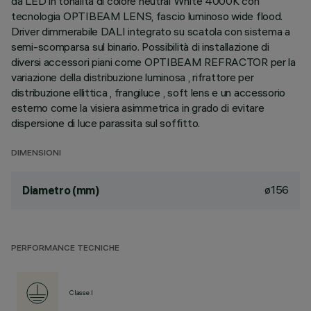
da LED in tonalità di colore neutral White 4000K con
tecnologia OPTIBEAM LENS, fascio luminoso wide flood.
Driver dimmerabile DALI integrato su scatola con sistema a
semi-scomparsa sul binario. Possibilità di installazione di
diversi accessori piani come OPTIBEAM REFRACTOR per la
variazione della distribuzione luminosa , rifrattore per
distribuzione ellittica , frangiluce , soft lens e un accessorio
esterno come la visiera asimmetrica in grado di evitare
dispersione di luce parassita sul soffitto.
DIMENSIONI
ø156
Diametro (mm)
PERFORMANCE TECNICHE
Classe I