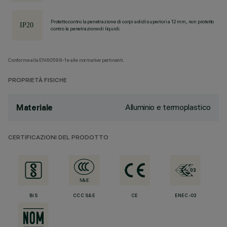
Protetto contro la penetrazione di corpi solidi superiori a 12 mm, non protetto
contro la penetrazione di liquidi.
Conforme alla EN60598-1 e alle normative pertinenti.
PROPRIETÀ FISICHE
Alluminio e termoplastico
Materiale
CERTIFICAZIONI DEL PRODOTTO
BIS
CCC S&E
CE
ENEC-03