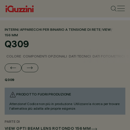
INTERNI
/
APPARECCHI PER BINARIO A TENSIONE DI RETE
/
VIEW
/
156 MM
Q309
COLORE
COMPONENTI OPZIONALI
DATI TECNICI
DATI FOTOMETRICI
D
Q309
PRODOTTO FUORI PRODUZIONE
Attenzione! Codice non più in produzione. Utilizzare la ricerca per trovare
l'alternativa più adatta alle proprie esigenze.
PARTE DI
VIEW OPTI BEAM LENS ROTONDO 156 MM