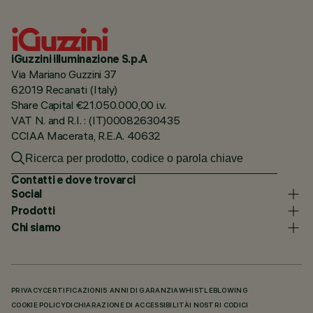
iGuzzini illuminazione S.p.A
Via Mariano Guzzini 37
62019 Recanati (Italy)
Share Capital €21.050.000,00 i.v.
VAT N. and R.I. : (IT)00082630435
CCIAA Macerata, R.E.A. 40632
Contatti e dove trovarci
Social
Prodotti
Chi siamo
PRIVACY
CERTIFICAZIONI
5 ANNI DI GARANZIA
WHISTLEBLOWING
COOKIE POLICY
DICHIARAZIONE DI ACCESSIBILITÀ
I NOSTRI CODICI