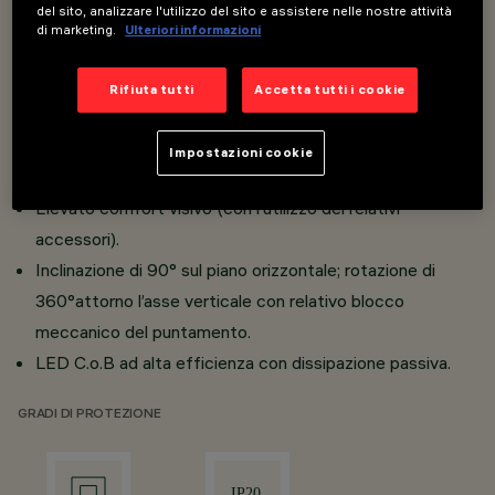
del sito, analizzare l'utilizzo del sito e assistere nelle nostre attività
Installazione a binario trifase / DALI.
di marketing.
Ulteriori informazioni
Versioni rotonde.
Realizzato in pressofusione di alluminio e materiale
Rifiuta tutti
Accetta tutti i cookie
termoplastico.
Optibeam lens realizzata in materiale termoplastico per
Impostazioni cookie
un cono di luce ben definito.
Elevato comfort visivo (con l’utilizzo dei relativi
accessori).
Inclinazione di 90° sul piano orizzontale; rotazione di
360°attorno l’asse verticale con relativo blocco
meccanico del puntamento.
LED C.o.B ad alta efficienza con dissipazione passiva.
GRADI DI PROTEZIONE