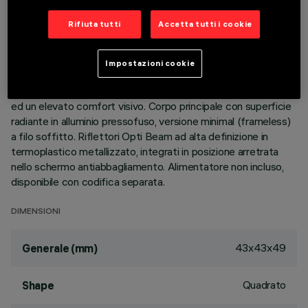
DESCRIZIONE
Rifiuta tutti
Accetta tutti i cookie
Apparecchio miniaturizzato quadrato ad incasso a 4 elementi
ottici per sorgenti LED - ottica fissa. Nonostante le
Impostazioni cookie
dimensioni extra-compatte del prodotto, la tecnologia
brevettata del sistema ottico garantisce un flusso efficace
ed un elevato comfort visivo. Corpo principale con superficie
radiante in alluminio pressofuso, versione minimal (frameless)
a filo soffitto. Riflettori Opti Beam ad alta definizione in
termoplastico metallizzato, integrati in posizione arretrata
nello schermo antiabbagliamento. Alimentatore non incluso,
disponibile con codifica separata.
DIMENSIONI
43x43x49
Generale (mm)
Quadrato
Shape