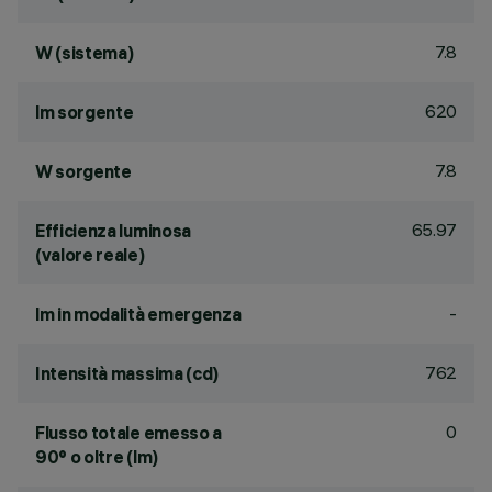
7.8
W (sistema)
620
lm sorgente
7.8
W sorgente
65.97
Efficienza luminosa
(valore reale)
-
lm in modalità emergenza
762
Intensità massima (cd)
0
Flusso totale emesso a
90° o oltre (lm)