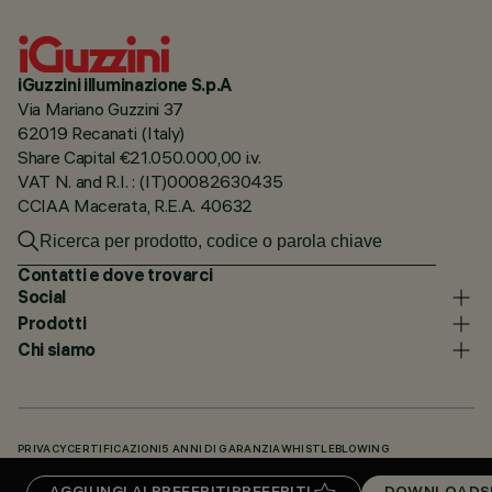
iGuzzini illuminazione S.p.A
Via Mariano Guzzini 37
62019 Recanati (Italy)
Share Capital €21.050.000,00 i.v.
VAT N. and R.I. : (IT)00082630435
CCIAA Macerata, R.E.A. 40632
Contatti e dove trovarci
Social
Prodotti
Chi siamo
PRIVACY
CERTIFICAZIONI
5 ANNI DI GARANZIA
WHISTLEBLOWING
COOKIE POLICY
DICHIARAZIONE DI ACCESSIBILITÀ
I NOSTRI CODICI