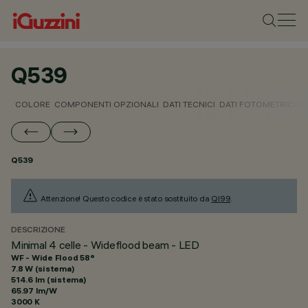
Q539
COLORE
COMPONENTI OPZIONALI
DATI TECNICI
DATI FOTOMETRICI
D
Q539
Attenzione! Questo codice è stato sostituito da
QI99
.
DESCRIZIONE
Minimal 4 celle - Wideflood beam - LED
WF - Wide Flood 58°
7.8 W (sistema)
514.6 lm (sistema)
65.97 lm/W
3000 K