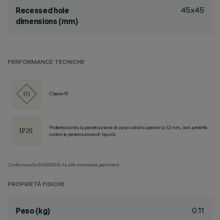
45x45
Recessed hole
dimensions (mm)
PERFORMANCE TECNICHE
Classe III
Protetto contro la penetrazione di corpi solidi superiori a 12 mm, non protetto
contro la penetrazione di liquidi.
Conforme alla EN60598-1 e alle normative pertinenti.
PROPRIETÀ FISICHE
0.11
Peso (kg)