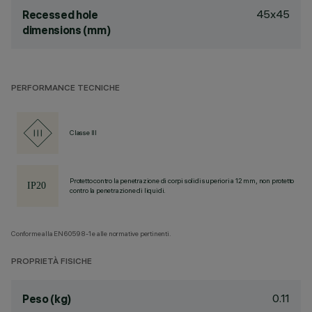
45x45
Recessed hole
dimensions (mm)
PERFORMANCE TECNICHE
Classe III
Protetto contro la penetrazione di corpi solidi superiori a 12 mm, non protetto
contro la penetrazione di liquidi.
Conforme alla EN60598-1 e alle normative pertinenti.
PROPRIETÀ FISICHE
0.11
Peso (kg)