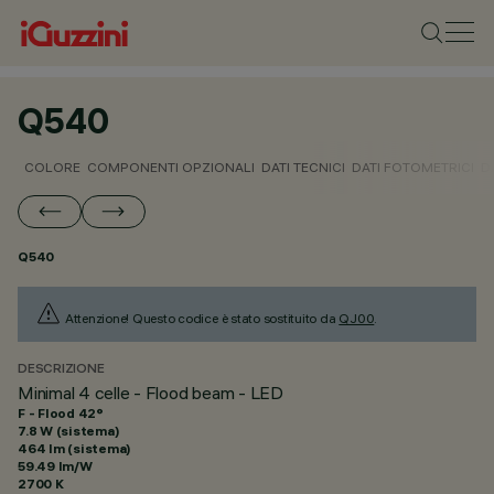
Q540
COLORE
COMPONENTI OPZIONALI
DATI TECNICI
DATI FOTOMETRICI
D
Q540
Attenzione! Questo codice è stato sostituito da
QJ00
.
DESCRIZIONE
Minimal 4 celle - Flood beam - LED
F - Flood 42°
7.8 W (sistema)
464 lm (sistema)
59.49 lm/W
2700 K