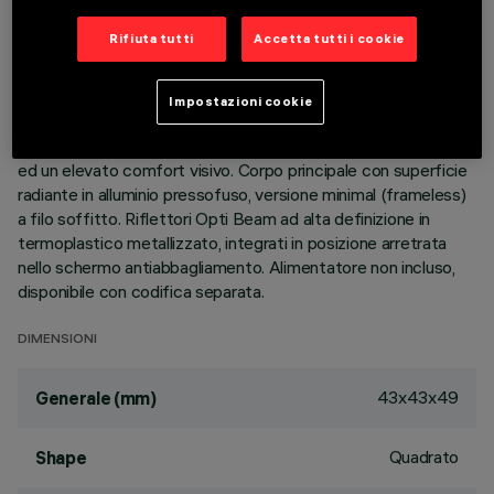
DESCRIZIONE
Rifiuta tutti
Accetta tutti i cookie
Apparecchio miniaturizzato quadrato ad incasso a 4 elementi
ottici per sorgenti LED - ottica fissa. Nonostante le
Impostazioni cookie
dimensioni extra-compatte del prodotto, la tecnologia
brevettata del sistema ottico garantisce un flusso efficace
ed un elevato comfort visivo. Corpo principale con superficie
radiante in alluminio pressofuso, versione minimal (frameless)
a filo soffitto. Riflettori Opti Beam ad alta definizione in
termoplastico metallizzato, integrati in posizione arretrata
nello schermo antiabbagliamento. Alimentatore non incluso,
disponibile con codifica separata.
DIMENSIONI
43x43x49
Generale (mm)
Quadrato
Shape