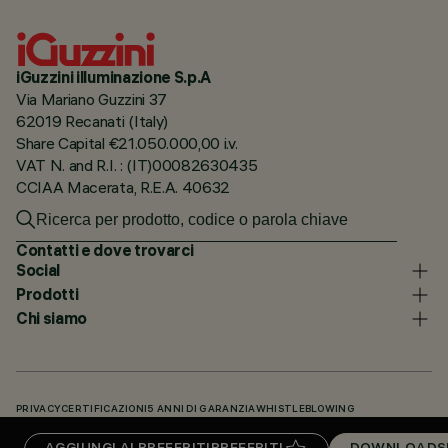
iGuzzini illuminazione S.p.A
Via Mariano Guzzini 37
62019 Recanati (Italy)
Share Capital €21.050.000,00 i.v.
VAT N. and R.I. : (IT)00082630435
CCIAA Macerata, R.E.A. 40632
Contatti e dove trovarci
Social
Prodotti
Chi siamo
PRIVACY
CERTIFICAZIONI
5 ANNI DI GARANZIA
WHISTLEBLOWING
COOKIE POLICY
DICHIARAZIONE DI ACCESSIBILITÀ
I NOSTRI CODICI