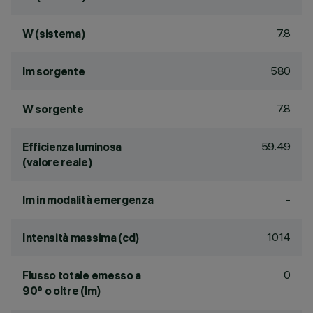
7.8
W (sistema)
580
lm sorgente
7.8
W sorgente
59.49
Efficienza luminosa
(valore reale)
-
lm in modalità emergenza
1014
Intensità massima (cd)
0
Flusso totale emesso a
90° o oltre (lm)