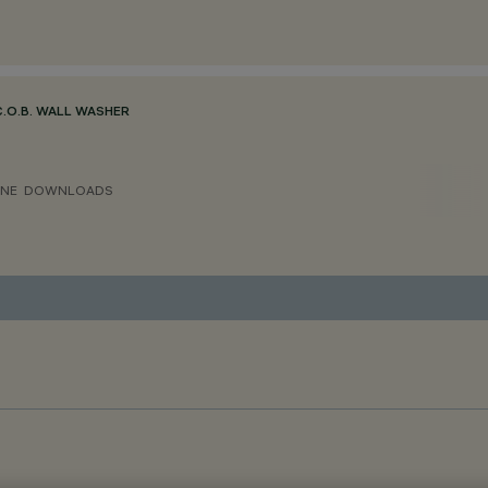
C.O.B. WALL WASHER
ONE
DOWNLOADS