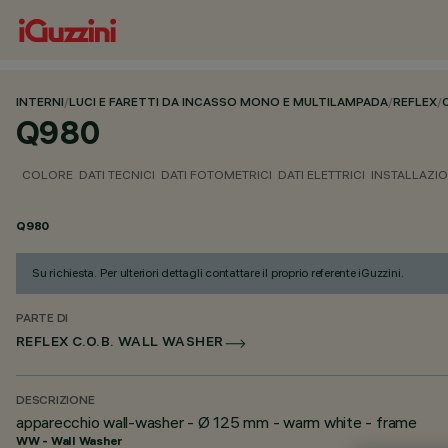
INTERNI
/
LUCI E FARETTI DA INCASSO MONO E MULTILAMPADA
/
REFLEX
/
Q980
COLORE
DATI TECNICI
DATI FOTOMETRICI
DATI ELETTRICI
INSTALLAZI
Q980
Su richiesta. Per ulteriori dettagli contattare il proprio referente iGuzzini.
PARTE DI
REFLEX C.O.B. WALL WASHER
DESCRIZIONE
apparecchio wall-washer - Ø 125 mm - warm white - frame
WW - Wall Washer