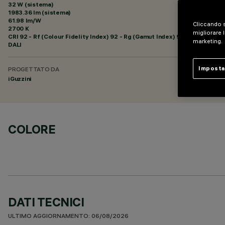
32 W (sistema)
1983.36 lm (sistema)
61.98 lm/W
Cliccando s
2700 K
migliorare l
CRI
92
- Rf (Colour Fidelity Index) 92 - Rg (Gamut Index) 99
marketing.
DALI
Imposta
PROGETTATO DA
iGuzzini
COLORE
DATI TECNICI
ULTIMO AGGIORNAMENTO: 06/08/2026