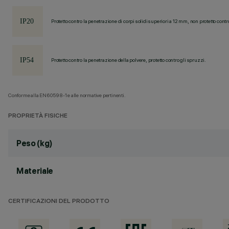
Protetto contro la penetrazione di corpi solidi superiori a 12 mm, non protetto contr
Protetto contro la penetrazione della polvere, protetto contro gli spruzzi.
Conforme alla EN60598-1 e alle normative pertinenti.
PROPRIETÀ FISICHE
Peso (kg)
Materiale
CERTIFICAZIONI DEL PRODOTTO