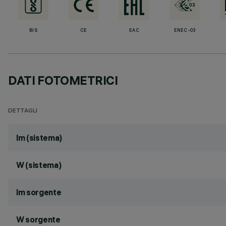
BIS
CE
EAC
ENEC-03
DATI FOTOMETRICI
DETTAGLI
lm (sistema)
W (sistema)
lm sorgente
W sorgente