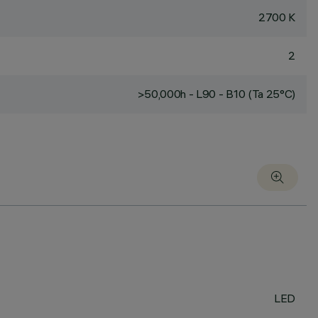
2700 K
2
>50,000h - L90 - B10 (Ta 25°C)
LED