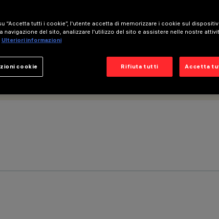
u “Accetta tutti i cookie”, l'utente accetta di memorizzare i cookie sul dispositi
a navigazione del sito, analizzare l'utilizzo del sito e assistere nelle nostre attivi
Ulteriori informazioni
zioni cookie
Rifiuta tutti
Accetta tut