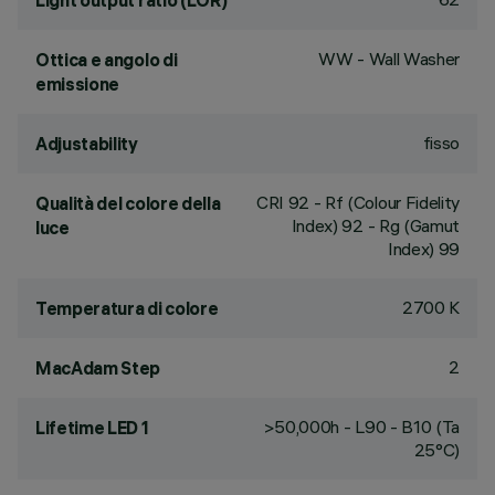
Light output ratio (LOR)
WW - Wall Washer
Ottica e angolo di
emissione
fisso
Adjustability
CRI
92
- Rf (Colour Fidelity
Qualità del colore della
Index) 92 - Rg (Gamut
luce
Index) 99
2700 K
Temperatura di colore
2
MacAdam Step
>50,000h - L90 - B10 (Ta
Lifetime LED 1
25°C)