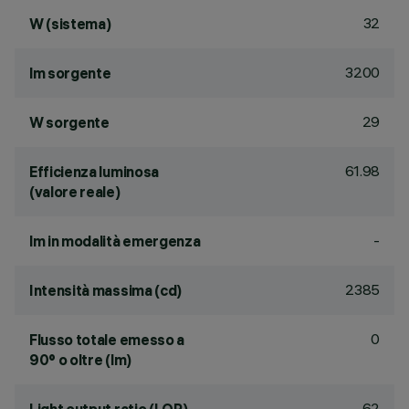
32
W (sistema)
3200
lm sorgente
29
W sorgente
61.98
Efficienza luminosa
(valore reale)
-
lm in modalità emergenza
2385
Intensità massima (cd)
0
Flusso totale emesso a
90° o oltre (lm)
62