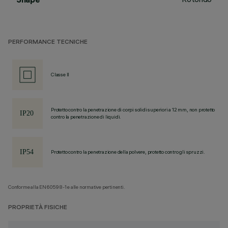
PERFORMANCE TECNICHE
Classe II
Protetto contro la penetrazione di corpi solidi superiori a 12 mm, non protetto
contro la penetrazione di liquidi.
Protetto contro la penetrazione della polvere, protetto contro gli spruzzi.
Conforme alla EN60598-1 e alle normative pertinenti.
PROPRIETÀ FISICHE