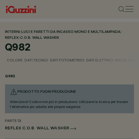
INTERNI
/
LUCI E FARETTI DA INCASSO MONO E MULTILAMPADA
/
REFLEX
/
C.O.B. WALL WASHER
Q982
COLORE
DATI TECNICI
DATI FOTOMETRICI
DATI ELETTRICI
INSTALLAZI
Q982
PRODOTTO FUORI PRODUZIONE
Attenzione! Codice non più in produzione. Utilizzare la ricerca per trovare
l'alternativa più adatta alle proprie esigenze.
PARTE DI
REFLEX C.O.B. WALL WASHER