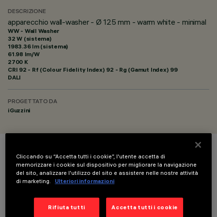
DESCRIZIONE
apparecchio wall-washer - Ø 125 mm - warm white - minimal
WW - Wall Washer
32 W (sistema)
1983.36 lm (sistema)
61.98 lm/W
2700 K
CRI
92
- Rf (Colour Fidelity Index) 92 - Rg (Gamut Index) 99
DALI
PROGETTATO DA
iGuzzini
COLORE
Cliccando su “Accetta tutti i cookie”, l'utente accetta di
memorizzare i cookie sul dispositivo per migliorare la navigazione
del sito, analizzare l'utilizzo del sito e assistere nelle nostre attività
di marketing.
Ulteriori informazioni
Rifiuta tutti
Accetta tutti i cookie