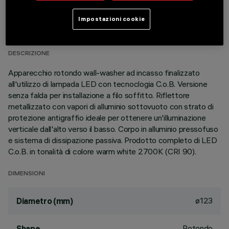
DATI TECNICI
Impostazioni cookie
ULTIMO AGGIORNAMENTO: 01/08/2026
DESCRIZIONE
Apparecchio rotondo wall-washer ad incasso finalizzato
all'utilizzo di lampada LED con tecnoclogia C.o.B. Versione
senza falda per installazione a filo soffitto. Riflettore
metallizzato con vapori di alluminio sottovuoto con strato di
protezione antigraffio ideale per ottenere un'illuminazione
verticale dall'alto verso il basso. Corpo in alluminio pressofuso
e sistema di dissipazione passiva. Prodotto completo di LED
C.o.B. in tonalità di colore warm white 2700K (CRI 90).
DIMENSIONI
ø123
Diametro (mm)
Rotondo
Shape