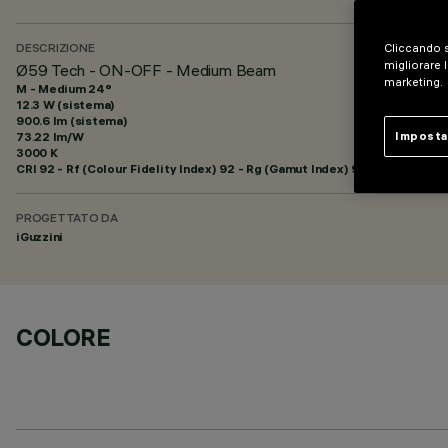
Cliccando s
DESCRIZIONE
migliorare l
Ø59 Tech - ON-OFF - Medium Beam
marketing.
M - Medium 24°
12.3 W (sistema)
900.6 lm (sistema)
73.22 lm/W
Imposta
3000 K
CRI
92
- Rf (Colour Fidelity Index) 92 - Rg (Gamut Index) 99
PROGETTATO DA
iGuzzini
COLORE