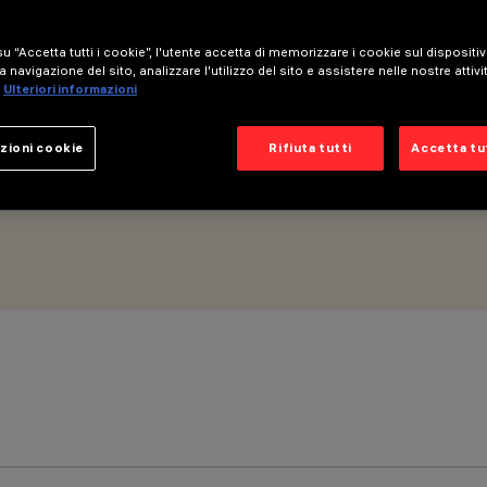
u “Accetta tutti i cookie”, l'utente accetta di memorizzare i cookie sul dispositi
a navigazione del sito, analizzare l'utilizzo del sito e assistere nelle nostre attivi
Ulteriori informazioni
zioni cookie
Rifiuta tutti
Accetta tut