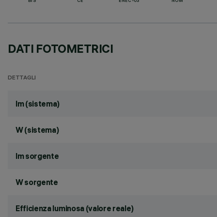
BIS
CE
ENEC-03
NOM
DATI FOTOMETRICI
DETTAGLI
lm (sistema)
W (sistema)
lm sorgente
W sorgente
Efficienza luminosa (valore reale)