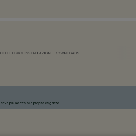
ATI ELETTRICI
INSTALLAZIONE
DOWNLOADS
nativa più adatta alle proprie esigenze.