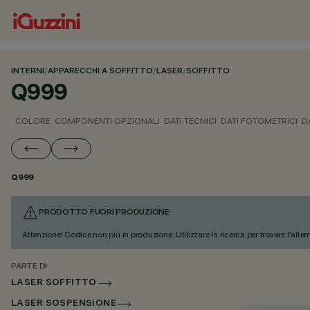
INTERNI
/
APPARECCHI A SOFFITTO
/
LASER
/
SOFFITTO
Q999
COLORE
COMPONENTI OPZIONALI
DATI TECNICI
DATI FOTOMETRICI
D
Q999
PRODOTTO FUORI PRODUZIONE
Attenzione! Codice non più in produzione. Utilizzare la ricerca per trovare l'alter
PARTE DI
LASER SOFFITTO
LASER SOSPENSIONE