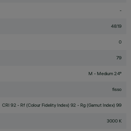
-
4819
0
79
M - Medium 24°
fisso
CRI
92
- Rf (Colour Fidelity Index) 92 - Rg (Gamut Index) 99
3000 K