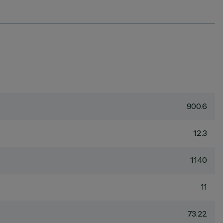
900.6
12.3
1140
11
73.22