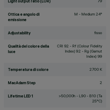
79
Light output ratio (LOR)
M - Medium 24°
Ottica e angolo di
emissione
fisso
Adjustability
CRI
92
- Rf (Colour Fidelity
Qualità del colore della
Index) 92 - Rg (Gamut
luce
Index) 99
2700 K
Temperatura di colore
2
MacAdam Step
>50,000h - L90 - B10 (Ta
Lifetime LED 1
25°C)