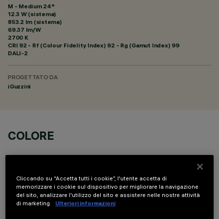
M - Medium 24°
12.3 W (sistema)
853.2 lm (sistema)
69.37 lm/W
2700 K
CRI
92
- Rf (Colour Fidelity Index) 92 - Rg (Gamut Index) 99
DALI-2
PROGETTATO DA
iGuzzini
COLORE
Cliccando su “Accetta tutti i cookie”, l'utente accetta di
memorizzare i cookie sul dispositivo per migliorare la navigazione
del sito, analizzare l'utilizzo del sito e assistere nelle nostre attività
COMPONENTI OPZIONALI
di marketing.
Ulteriori informazioni