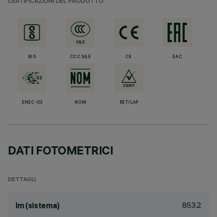
CERTIFICAZIONI DEL PRODOTTO
BIS
CCC S&E
CE
EAC
ENEC-03
NOM
RETILAP
DATI FOTOMETRICI
DETTAGLI
853.2
lm (sistema)