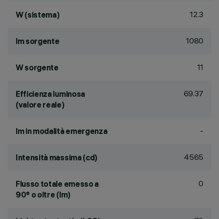
12.3
W (sistema)
1080
lm sorgente
11
W sorgente
69.37
Efficienza luminosa
(valore reale)
-
lm in modalità emergenza
4565
Intensità massima (cd)
0
Flusso totale emesso a
90° o oltre (lm)