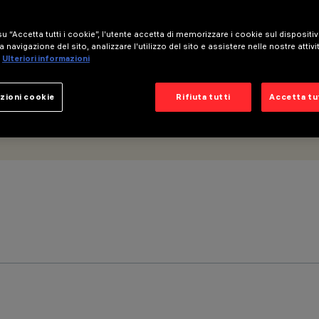
u “Accetta tutti i cookie”, l'utente accetta di memorizzare i cookie sul dispositi
a navigazione del sito, analizzare l'utilizzo del sito e assistere nelle nostre attivi
Ulteriori informazioni
zioni cookie
Rifiuta tutti
Accetta tut