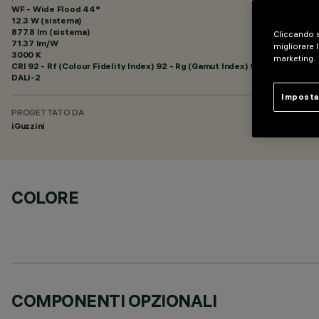
WF - Wide Flood 44°
12.3 W (sistema)
877.8 lm (sistema)
Cliccando s
71.37 lm/W
migliorare l
3000 K
marketing.
CRI
92
- Rf (Colour Fidelity Index) 92 - Rg (Gamut Index) 99
DALI-2
Imposta
PROGETTATO DA
iGuzzini
COLORE
COMPONENTI OPZIONALI