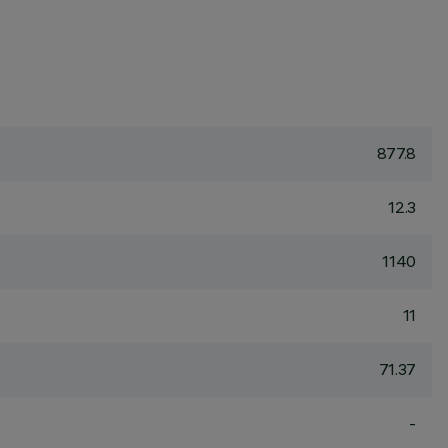
877.8
12.3
1140
11
71.37
-