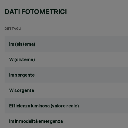
DATI FOTOMETRICI
DETTAGLI
lm (sistema)
W (sistema)
lm sorgente
W sorgente
Efficienza luminosa (valore reale)
lm in modalità emergenza