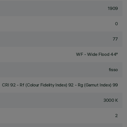
1909
0
77
WF - Wide Flood 44°
fisso
CRI
92
- Rf (Colour Fidelity Index) 92 - Rg (Gamut Index) 99
3000 K
2