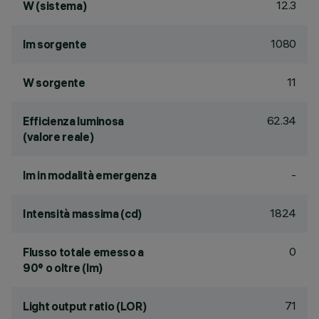
12.3
W (sistema)
1080
lm sorgente
11
W sorgente
62.34
Efficienza luminosa
(valore reale)
-
lm in modalità emergenza
1824
Intensità massima (cd)
0
Flusso totale emesso a
90° o oltre (lm)
71
Light output ratio (LOR)