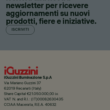
newsletter per ricevere
aggiornamenti su nuovi
prodotti, fiere e iniziative.
ISCRIVITI
iGuzzini illuminazione S.p.A
Via Mariano Guzzini 37
62019 Recanati (Italy)
Share Capital €21.050.000,00 i.v.
VAT N. and R.I. : (IT)00082630435
CCIAA Macerata, R.E.A. 40632