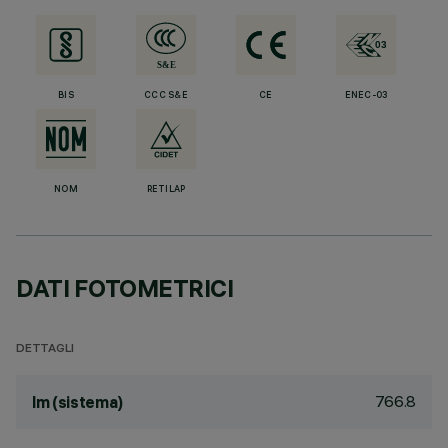
BIS
CCC S&E
CE
ENEC-03
NOM
RETILAP
DATI FOTOMETRICI
DETTAGLI
766.8
lm (sistema)