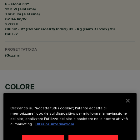
F - Flood 38°
12.3 W (sistema)
766.8 lm (sistema)
62.34 lm/W
2700 K
CRI
92
- Rf (Colour Fidelity Index) 92 - Rg (Gamut Index) 99
DALI-2
PROGETTATO DA
iGuzzini
COLORE
Cliccando su “Accetta tutti i cookie”, l'utente accetta di
memorizzare i cookie sul dispositivo per migliorare la navigazione
del sito, analizzare l'utilizzo del sito e assistere nelle nostre attività
di marketing.
Ulteriori informazioni
COMPONENTI OPZIONALI