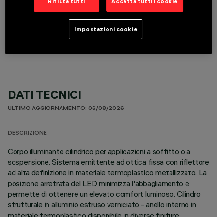
Rifiuta tutti
Accetta tutti i cookie
COMPONENTI OPZIONALI
Impostazioni cookie
DATI TECNICI
ULTIMO AGGIORNAMENTO: 06/08/2026
DESCRIZIONE
Corpo illuminante cilindrico per applicazioni a soffitto o a
sospensione. Sistema emittente ad ottica fissa con riflettore
ad alta definizione in materiale termoplastico metallizzato. La
posizione arretrata del LED minimizza l'abbagliamento e
permette di ottenere un elevato comfort luminoso. Cilindro
strutturale in alluminio estruso verniciato - anello interno in
materiale termoplastico disponibile in diverse finiture