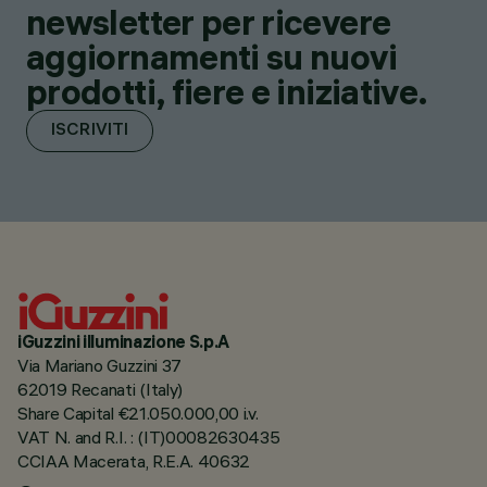
newsletter per ricevere
aggiornamenti su nuovi
prodotti, fiere e iniziative.
ISCRIVITI
iGuzzini illuminazione S.p.A
Via Mariano Guzzini 37
62019 Recanati (Italy)
Share Capital €21.050.000,00 i.v.
VAT N. and R.I. : (IT)00082630435
CCIAA Macerata, R.E.A. 40632