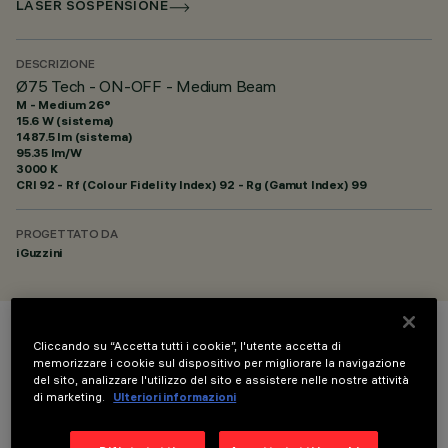
LASER SOSPENSIONE
DESCRIZIONE
Ø75 Tech - ON-OFF - Medium Beam
M - Medium 26°
15.6 W (sistema)
1487.5 lm (sistema)
95.35 lm/W
3000 K
CRI
92
- Rf (Colour Fidelity Index) 92 - Rg (Gamut Index) 99
PROGETTATO DA
iGuzzini
COLORE
Cliccando su “Accetta tutti i cookie”, l'utente accetta di
memorizzare i cookie sul dispositivo per migliorare la navigazione
del sito, analizzare l'utilizzo del sito e assistere nelle nostre attività
di marketing.
Ulteriori informazioni