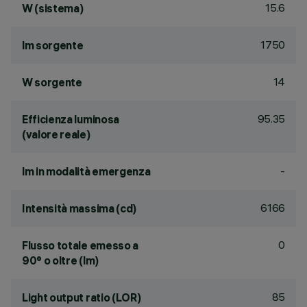
15.6
W (sistema)
1750
lm sorgente
14
W sorgente
95.35
Efficienza luminosa
(valore reale)
-
lm in modalità emergenza
6166
Intensità massima (cd)
0
Flusso totale emesso a
90° o oltre (lm)
85
Light output ratio (LOR)