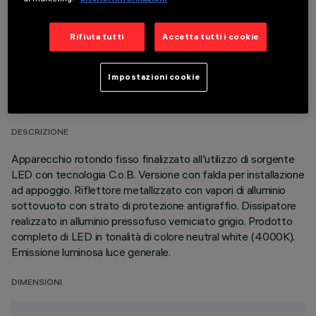
Rifiuta tutti
Accetta tutti i cookie
DATI TECNICI
Impostazioni cookie
ULTIMO AGGIORNAMENTO: 06/08/2026
DESCRIZIONE
Apparecchio rotondo fisso finalizzato all'utilizzo di sorgente
LED con tecnologia C.o.B. Versione con falda per installazione
ad appoggio. Riflettore metallizzato con vapori di alluminio
sottovuoto con strato di protezione antigraffio. Dissipatore
realizzato in alluminio pressofuso verniciato grigio. Prodotto
completo di LED in tonalità di colore neutral white (4000K).
Emissione luminosa luce generale.
DIMENSIONI