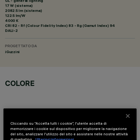
GL - general lighting
17 W (sistema)
2082.5 lm (sistema)
122.5 lm/W
4000 K
CRI
82
- Rf (Colour Fidelity Index) 83 - Rg (Gamut Index) 94
DALI-2
PROGETTATO DA
iGuzzini
COLORE
Cliccando su “Accetta tutti i cookie”, l'utente accetta di
COMPONENTI OPZIONALI
memorizzare i cookie sul dispositivo per migliorare la navigazione
del sito, analizzare l'utilizzo del sito e assistere nelle nostre attività
di marketing.
Ulteriori informazioni