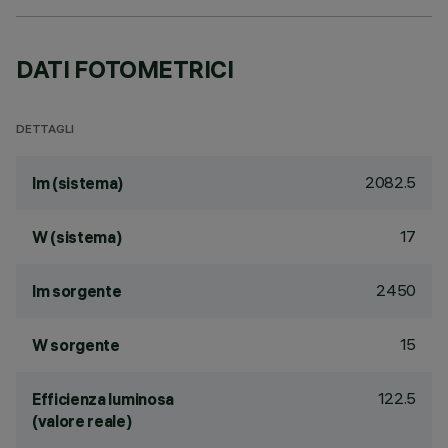
DATI FOTOMETRICI
DETTAGLI
2082.5
lm (sistema)
17
W (sistema)
2450
lm sorgente
15
W sorgente
122.5
Efficienza luminosa
(valore reale)