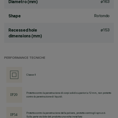
ø163
Diametro (mm)
Rotondo
Shape
ø153
Recessed hole
dimensions (mm)
PERFORMANCE TECNICHE
Classe II
Protetto contro la penetrazione di corpi solidi superiori a 12 mm, non protetto
contro la penetrazione di liquidi.
Protetto contro la penetrazione della polvere, protetto contro gli spruzzi.
Sulla parte visibile del prodotto una volta installato