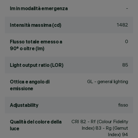
-
lm in modalità emergenza
1482
Intensità massima (cd)
0
Flusso totale emesso a
90° o oltre (lm)
85
Light output ratio (LOR)
GL - general lighting
Ottica e angolo di
emissione
fisso
Adjustability
CRI
82
- Rf (Colour Fidelity
Qualità del colore della
Index) 83 - Rg (Gamut
luce
Index) 94