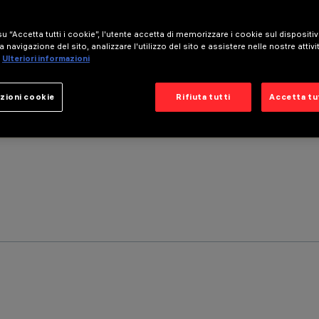
u “Accetta tutti i cookie”, l'utente accetta di memorizzare i cookie sul dispositi
a navigazione del sito, analizzare l'utilizzo del sito e assistere nelle nostre attivi
Ulteriori informazioni
zioni cookie
Rifiuta tutti
Accetta tut