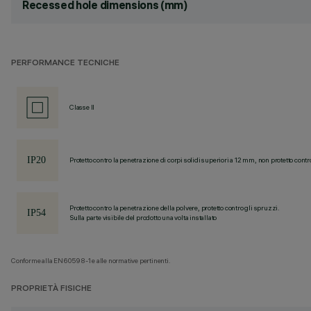
Recessed hole dimensions (mm)
PERFORMANCE TECNICHE
Classe II
Protetto contro la penetrazione di corpi solidi superiori a 12 mm, non protetto contr
Protetto contro la penetrazione della polvere, protetto contro gli spruzzi.
Sulla parte visibile del prodotto una volta installato
Conforme alla EN60598-1 e alle normative pertinenti.
PROPRIETÀ FISICHE