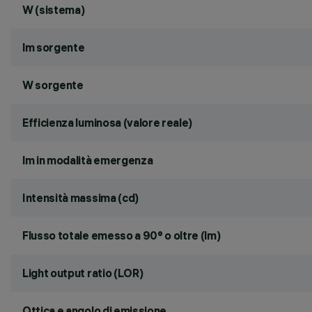
W (sistema)
lm sorgente
W sorgente
Efficienza luminosa (valore reale)
lm in modalità emergenza
Intensità massima (cd)
Flusso totale emesso a 90° o oltre (lm)
Light output ratio (LOR)
Ottica e angolo di emissione