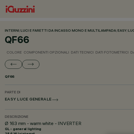
INTERNI
/
LUCI E FARETTI DA INCASSO MONO E MULTILAMPADA
/
EASY
/
LU
QF66
COLORE
COMPONENTI OPZIONALI
DATI TECNICI
DATI FOTOMETRICI
D
QF66
PARTE DI
EASY LUCE GENERALE
DESCRIZIONE
Ø 163 mm - warm white - INVERTER
GL - general lighting
28.6 W (sistema)