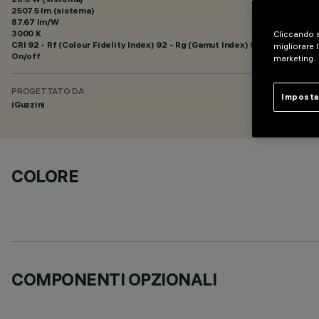
2507.5 lm (sistema)
87.67 lm/W
3000 K
Cliccando s
CRI
92
- Rf (Colour Fidelity Index) 92 - Rg (Gamut Index) 99
migliorare l
On/off
marketing.
PROGETTATO DA
Imposta
iGuzzini
COLORE
COMPONENTI OPZIONALI