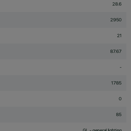
28.6
2950
21
87.67
-
1785
0
85
GL - general lighting