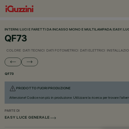
INTERNI
/
LUCI E FARETTI DA INCASSO MONO E MULTILAMPADA
/
EASY
/
LU
QF73
COLORE
DATI TECNICI
DATI FOTOMETRICI
DATI ELETTRICI
INSTALLAZI
QF73
PRODOTTO FUORI PRODUZIONE
Attenzione! Codice non più in produzione. Utilizzare la ricerca per trovare l'alter
PARTE DI
EASY LUCE GENERALE