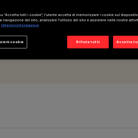
u “Accetta tutti i cookie”, l'utente accetta di memorizzare i cookie sul dispositi
a navigazione del sito, analizzare l'utilizzo del sito e assistere nelle nostre attivi
Ulteriori informazioni
zioni cookie
Rifiuta tutti
Accetta tut