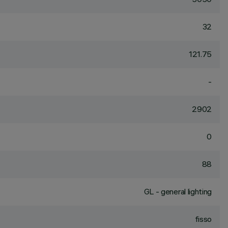
32
121.75
-
2902
0
88
GL - general lighting
fisso