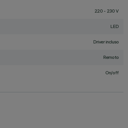
220 - 230 V
LED
Driver incluso
Remoto
On/off