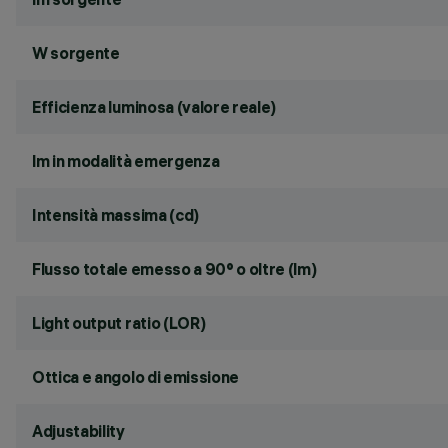
W sorgente
Efficienza luminosa (valore reale)
lm in modalità emergenza
Intensità massima (cd)
Flusso totale emesso a 90° o oltre (lm)
Light output ratio (LOR)
Ottica e angolo di emissione
Adjustability