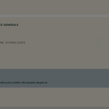
CE GENERALE
ONE
DOWNLOADS
nativa più adatta alle proprie esigenze.