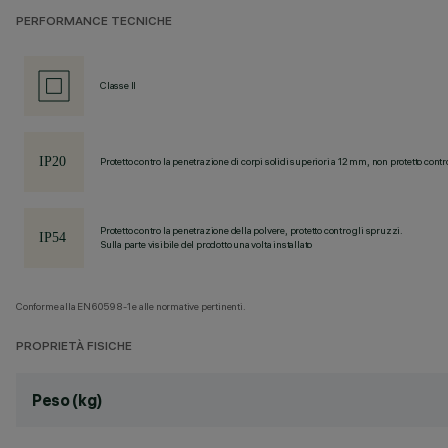
PERFORMANCE TECNICHE
Classe II
Protetto contro la penetrazione di corpi solidi superiori a 12 mm, non protetto contr
Protetto contro la penetrazione della polvere, protetto contro gli spruzzi.
Sulla parte visibile del prodotto una volta installato
Conforme alla EN60598-1 e alle normative pertinenti.
PROPRIETÀ FISICHE
Peso (kg)