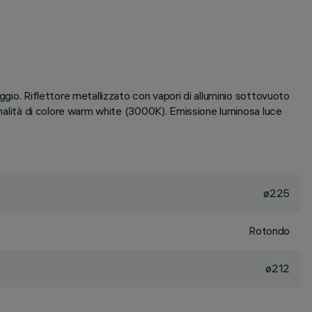
ggio. Riflettore metallizzato con vapori di alluminio sottovuoto
tonalità di colore warm white (3000K). Emissione luminosa luce
ø225
Rotondo
ø212