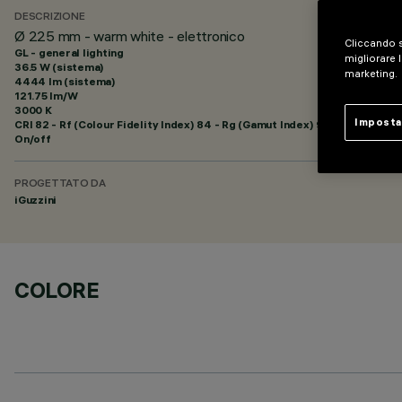
DESCRIZIONE
Ø 225 mm - warm white - elettronico
Cliccando s
GL - general lighting
migliorare l
36.5 W (sistema)
marketing.
4444 lm (sistema)
121.75 lm/W
3000 K
Imposta
CRI
82
- Rf (Colour Fidelity Index) 84 - Rg (Gamut Index) 95
On/off
PROGETTATO DA
iGuzzini
COLORE