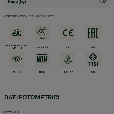
1.03
Peso (kg)
CERTIFICAZIONI DEL PRODOTTO
BVB BYGGVARUBE-
CCC S&E
CE
EAC
DÖMNINGEN
ENEC-03
NOM
RETILAP
TISI
DATI FOTOMETRICI
DETTAGLI