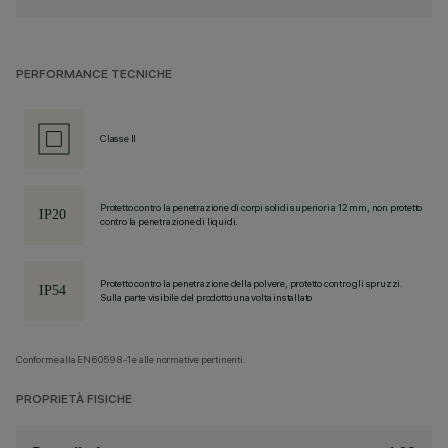
PERFORMANCE TECNICHE
Classe II
Protetto contro la penetrazione di corpi solidi superiori a 12 mm, non protetto
contro la penetrazione di liquidi.
Protetto contro la penetrazione della polvere, protetto contro gli spruzzi.
Sulla parte visibile del prodotto una volta installato
Conforme alla EN60598-1 e alle normative pertinenti.
PROPRIETÀ FISICHE