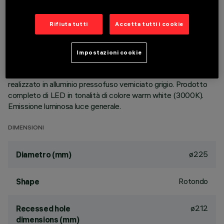
DESCRIZIONE
Rifiuta tutti
Accetta tutti i cookie
Apparecchio rotondo fisso finalizzato all'utilizzo di sorgente
LED con tecnologia C.o.B. Versione con falda per installazione
Impostazioni cookie
ad appoggio. Riflettore metallizzato con vapori di alluminio
sottovuoto con strato di protezione antigraffio. Dissipatore
realizzato in alluminio pressofuso verniciato grigio. Prodotto
completo di LED in tonalità di colore warm white (3000K).
Emissione luminosa luce generale.
DIMENSIONI
ø225
Diametro (mm)
Rotondo
Shape
ø212
Recessed hole
dimensions (mm)