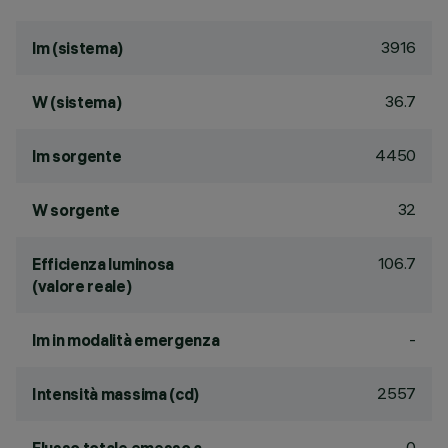
3916
lm (sistema)
36.7
W (sistema)
4450
lm sorgente
32
W sorgente
106.7
Efficienza luminosa
(valore reale)
-
lm in modalità emergenza
2557
Intensità massima (cd)
0