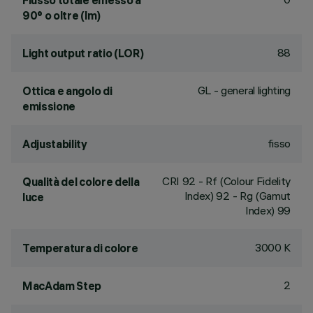
Flusso totale emesso a
90° o oltre (lm)
88
Light output ratio (LOR)
GL - general lighting
Ottica e angolo di
emissione
fisso
Adjustability
CRI
92
- Rf (Colour Fidelity
Qualità del colore della
Index) 92 - Rg (Gamut
luce
Index) 99
3000 K
Temperatura di colore
2
MacAdam Step