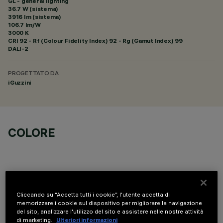
GL - general lighting
36.7 W (sistema)
3916 lm (sistema)
106.7 lm/W
3000 K
CRI
92
- Rf (Colour Fidelity Index) 92 - Rg (Gamut Index) 99
DALI-2
PROGETTATO DA
iGuzzini
COLORE
Cliccando su “Accetta tutti i cookie”, l'utente accetta di
DATI TECNICI
memorizzare i cookie sul dispositivo per migliorare la navigazione
del sito, analizzare l'utilizzo del sito e assistere nelle nostre attività
ULTIMO AGGIORNAMENTO: 06/08/2026
di marketing.
Ulteriori informazioni