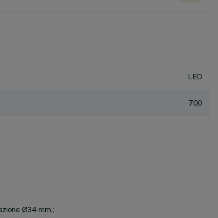
LED
700
arazione Ø34 mm.;