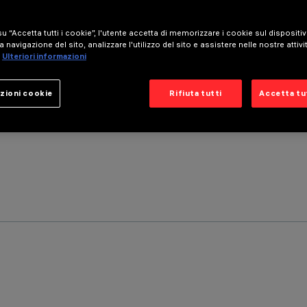
u “Accetta tutti i cookie”, l'utente accetta di memorizzare i cookie sul dispositi
a navigazione del sito, analizzare l'utilizzo del sito e assistere nelle nostre attivi
Ulteriori informazioni
zioni cookie
Rifiuta tutti
Accetta tut