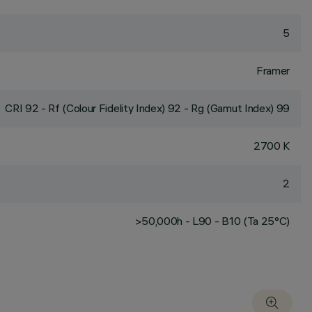
5
Framer
CRI
92
- Rf (Colour Fidelity Index) 92 - Rg (Gamut Index) 99
2700 K
2
>50,000h - L90 - B10 (Ta 25°C)