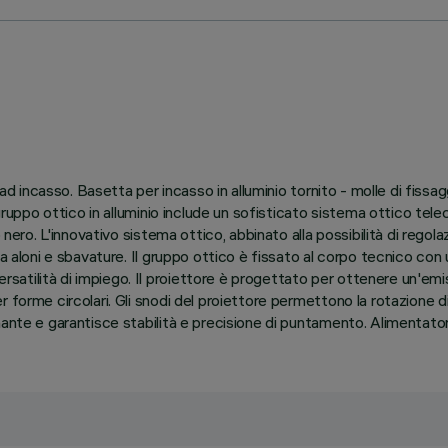
 ad incasso. Basetta per incasso in alluminio tornito - molle di fissa
l gruppo ottico in alluminio include un sofisticato sistema ottico t
 nero. L'innovativo sistema ottico, abbinato alla possibilità di rego
za aloni e sbavature. Il gruppo ottico è fissato al corpo tecnico c
atilità di impiego. Il proiettore è progettato per ottenere un'emis
forme circolari. Gli snodi del proiettore permettono la rotazione di
ante e garantisce stabilità e precisione di puntamento. Alimentator