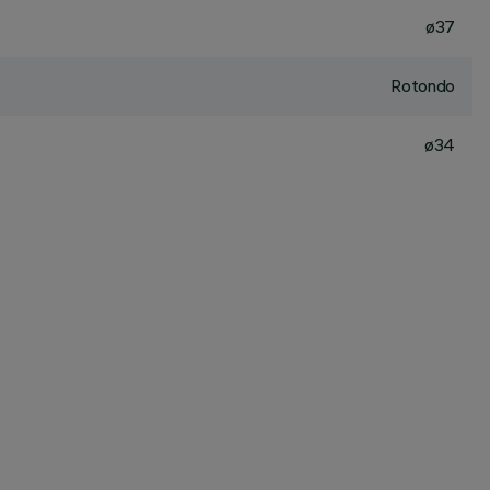
ø37
Rotondo
ø34