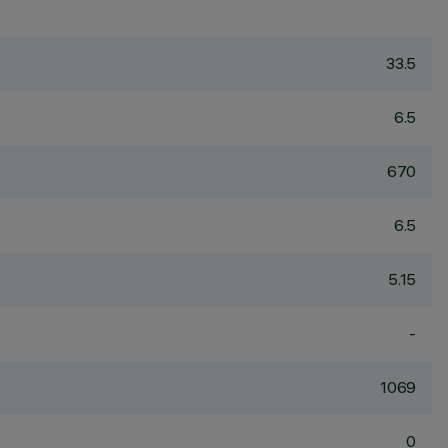
33.5
6.5
670
6.5
5.15
-
1069
0