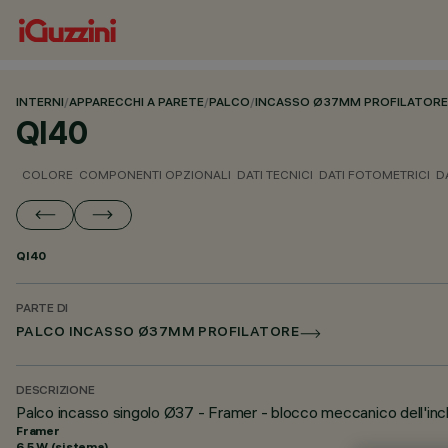
INTERNI
/
APPARECCHI A PARETE
/
PALCO
/
INCASSO Ø37MM PROFILATORE
QI40
COLORE
COMPONENTI OPZIONALI
DATI TECNICI
DATI FOTOMETRICI
D
QI40
PARTE DI
PALCO INCASSO Ø37MM PROFILATORE
DESCRIZIONE
Palco incasso singolo Ø37 - Framer - blocco meccanico dell'incl
Framer
6.5 W (sistema)