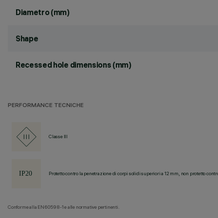
Diametro (mm)
Shape
Recessed hole dimensions (mm)
PERFORMANCE TECNICHE
Classe III
Protetto contro la penetrazione di corpi solidi superiori a 12 mm, non protetto contr
Conforme alla EN60598-1 e alle normative pertinenti.