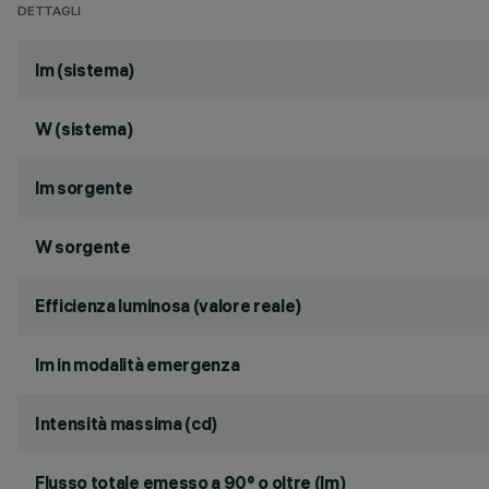
DETTAGLI
lm (sistema)
W (sistema)
lm sorgente
W sorgente
Efficienza luminosa (valore reale)
lm in modalità emergenza
Intensità massima (cd)
Flusso totale emesso a 90° o oltre (lm)