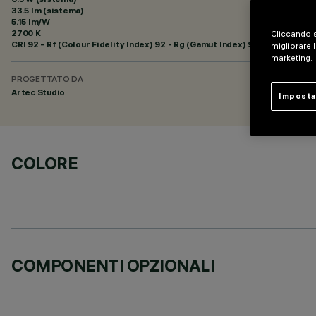
33.5 lm (sistema)
5.15 lm/W
2700 K
Cliccando s
CRI
92
- Rf (Colour Fidelity Index) 92 - Rg (Gamut Index) 99
migliorare l
marketing.
PROGETTATO DA
Artec Studio
Imposta
COLORE
COMPONENTI OPZIONALI