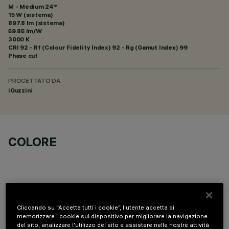
M - Medium 24°
15 W (sistema)
897.8 lm (sistema)
59.85 lm/W
3000 K
CRI
92
- Rf (Colour Fidelity Index) 92 - Rg (Gamut Index) 99
Phase cut
PROGETTATO DA
iGuzzini
COLORE
Cliccando su “Accetta tutti i cookie”, l'utente accetta di
COMPONENTI OPZIONALI
memorizzare i cookie sul dispositivo per migliorare la navigazione
del sito, analizzare l'utilizzo del sito e assistere nelle nostre attività