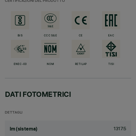
CERTIFICAZIONI DEL PRODOTTO
BIS
CCC S&E
CE
EAC
ENEC-03
NOM
RETILAP
TISI
DATI FOTOMETRICI
DETTAGLI
1317.5
lm (sistema)