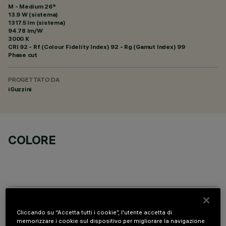
M - Medium 26°
13.9 W (sistema)
1317.5 lm (sistema)
94.78 lm/W
3000 K
CRI
92
- Rf (Colour Fidelity Index) 92 - Rg (Gamut Index) 99
Phase cut
PROGETTATO DA
iGuzzini
COLORE
COMPONENTI OPZIONALI
Cliccando su “Accetta tutti i cookie”, l'utente accetta di
memorizzare i cookie sul dispositivo per migliorare la navigazione