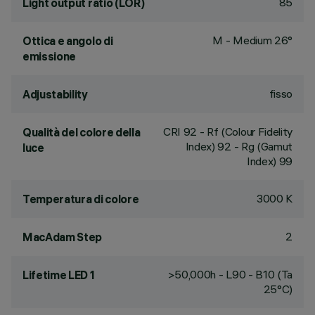
85
Light output ratio (LOR)
M - Medium 26°
Ottica e angolo di
emissione
fisso
Adjustability
CRI
92
- Rf (Colour Fidelity
Qualità del colore della
Index) 92 - Rg (Gamut
luce
Index) 99
3000 K
Temperatura di colore
2
MacAdam Step
>50,000h - L90 - B10 (Ta
Lifetime LED 1
25°C)