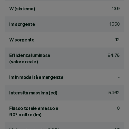
13.9
W (sistema)
1550
lm sorgente
12
W sorgente
94.78
Efficienza luminosa
(valore reale)
-
lm in modalità emergenza
5462
Intensità massima (cd)
0
Flusso totale emesso a
90° o oltre (lm)