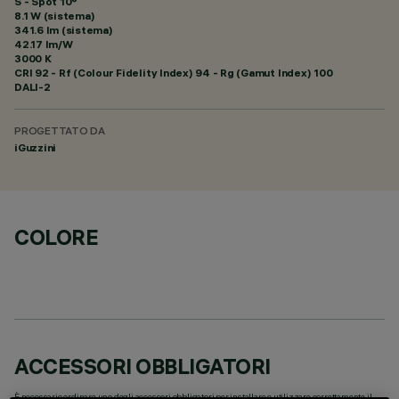
S - Spot 10°
8.1 W (sistema)
341.6 lm (sistema)
42.17 lm/W
3000 K
CRI
92
- Rf (Colour Fidelity Index) 94 - Rg (Gamut Index) 100
DALI-2
PROGETTATO DA
iGuzzini
COLORE
ACCESSORI OBBLIGATORI
È necessario ordinare uno degli accessori obbligatori per installare e utilizzare correttamente il