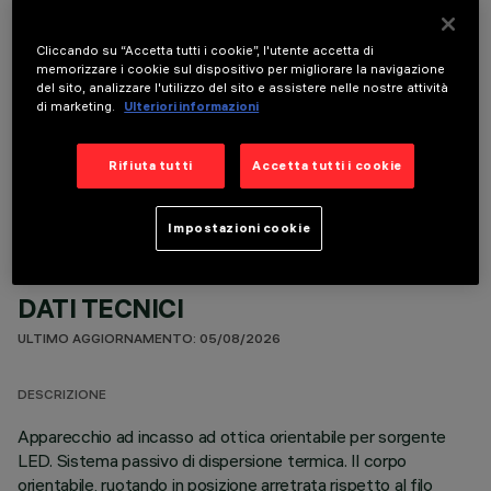
prodotto:
Cliccando su “Accetta tutti i cookie”, l'utente accetta di
memorizzare i cookie sul dispositivo per migliorare la navigazione
del sito, analizzare l'utilizzo del sito e assistere nelle nostre attività
di marketing.
Ulteriori informazioni
COMPONENTI OPZIONALI
Rifiuta tutti
Accetta tutti i cookie
Impostazioni cookie
DATI TECNICI
ULTIMO AGGIORNAMENTO: 05/08/2026
DESCRIZIONE
Apparecchio ad incasso ad ottica orientabile per sorgente
LED. Sistema passivo di dispersione termica. Il corpo
orientabile, ruotando in posizione arretrata rispetto al filo