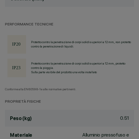
PERFORMANCE TECNICHE
Protetto contro la penetrazione di corpi solidi superiori a 12 mm, non protetto
contro la penetrazione di liquidi.
Protetto contro la penetrazione di corpi solidi superiori a 12 mm, protetto
contro la pioggia.
Sulla parte visibile del prodotto una volta installato
Conforme alla EN60598-1 e alle normative pertinenti.
PROPRIETÀ FISICHE
0.51
Peso (kg)
Alluminio pressofuso e
Materiale