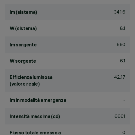
341.6
lm (sistema)
8.1
W (sistema)
560
lm sorgente
6.1
W sorgente
42.17
Efficienza luminosa
(valore reale)
-
lm in modalità emergenza
6661
Intensità massima (cd)
0
Flusso totale emesso a