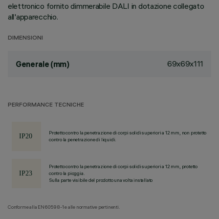
elettronico fornito dimmerabile DALI in dotazione collegato
all'apparecchio.
DIMENSIONI
69x69x111
Generale (mm)
PERFORMANCE TECNICHE
Protetto contro la penetrazione di corpi solidi superiori a 12 mm, non protetto
contro la penetrazione di liquidi.
Protetto contro la penetrazione di corpi solidi superiori a 12 mm, protetto
contro la pioggia.
Sulla parte visibile del prodotto una volta installato
Conforme alla EN60598-1 e alle normative pertinenti.