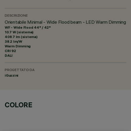
DESCRIZIONE
Orientabile Minimal - Wide Flood beam - LED Warm Dimming
WF - Wide Flood 44° / 42°
10.7 W (sistema)
408.7 lm (sistema)
38.2 lm/W
Warm Dimming
CRI
92
DALI
PROGETTATO DA
iGuzzini
COLORE