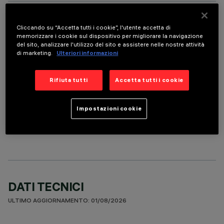
ACCESSORI OBBLIGATORI
Cliccando su “Accetta tutti i cookie”, l'utente accetta di
memorizzare i cookie sul dispositivo per migliorare la navigazione
del sito, analizzare l'utilizzo del sito e assistere nelle nostre attività
È necessario ordinare uno degli accessori obbligatori per installare e utilizzare correttamente il
prodotto:
di marketing.
Ulteriori informazioni
Rifiuta tutti
Accetta tutti i cookie
Impostazioni cookie
COMPONENTI OPZIONALI
DATI TECNICI
ULTIMO AGGIORNAMENTO: 01/08/2026