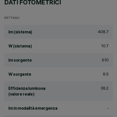
DATI FOTOMETRICI
DETTAGLI
408.7
lm (sistema)
10.7
W (sistema)
610
lm sorgente
8.5
W sorgente
38.2
Efficienza luminosa
(valore reale)
-
lm in modalità emergenza