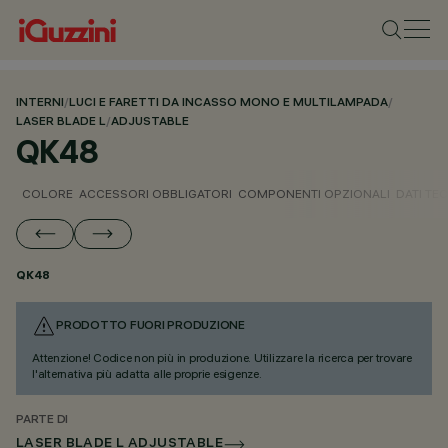
INTERNI
/
LUCI E FARETTI DA INCASSO MONO E MULTILAMPADA
/
LASER BLADE L
/
ADJUSTABLE
QK48
COLORE
ACCESSORI OBBLIGATORI
COMPONENTI OPZIONALI
DATI TEC
QK48
PRODOTTO FUORI PRODUZIONE
Attenzione! Codice non più in produzione. Utilizzare la ricerca per trovare
l'alternativa più adatta alle proprie esigenze.
PARTE DI
LASER BLADE L ADJUSTABLE