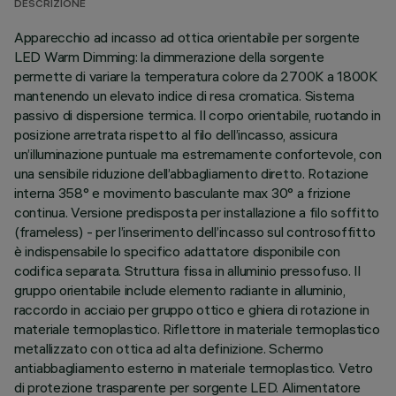
DESCRIZIONE
Apparecchio ad incasso ad ottica orientabile per sorgente
LED Warm Dimming: la dimmerazione della sorgente
permette di variare la temperatura colore da 2700K a 1800K
mantenendo un elevato indice di resa cromatica. Sistema
passivo di dispersione termica. Il corpo orientabile, ruotando in
posizione arretrata rispetto al filo dell’incasso, assicura
un’illuminazione puntuale ma estremamente confortevole, con
una sensibile riduzione dell’abbagliamento diretto. Rotazione
interna 358° e movimento basculante max 30° a frizione
continua. Versione predisposta per installazione a filo soffitto
(frameless) - per l’inserimento dell’incasso sul controsoffitto
è indispensabile lo specifico adattatore disponibile con
codifica separata. Struttura fissa in alluminio pressofuso. Il
gruppo orientabile include elemento radiante in alluminio,
raccordo in acciaio per gruppo ottico e ghiera di rotazione in
materiale termoplastico. Riflettore in materiale termoplastico
metallizzato con ottica ad alta definizione. Schermo
antiabbagliamento esterno in materiale termoplastico. Vetro
di protezione trasparente per sorgente LED. Alimentatore