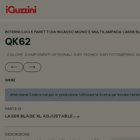
INTERNI
/
LUCI E FARETTI DA INCASSO MONO E MULTILAMPADA
/
LASER B
QK62
COLORE
COMPONENTI OPZIONALI
DATI TECNICI
DATI FOTOMETRICI
D
QK62
Attenzione! Codice non più in produzione. Utilizzare la ricerca per trovare l'alter
PARTE DI
LASER BLADE XL ADJUSTABLE
DESCRIZIONE