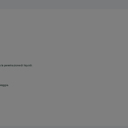
o la penetrazione di liquidi.
pioggia.