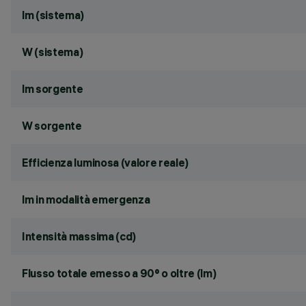
lm (sistema)
W (sistema)
lm sorgente
W sorgente
Efficienza luminosa (valore reale)
lm in modalità emergenza
Intensità massima (cd)
Flusso totale emesso a 90° o oltre (lm)