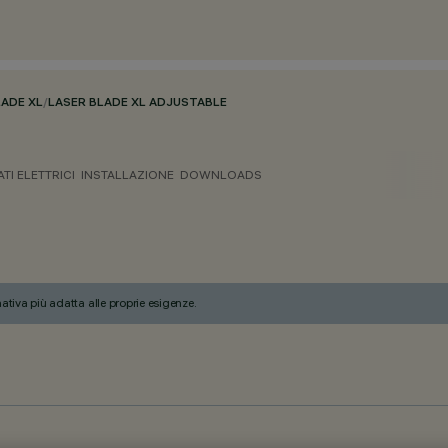
LADE XL
/
LASER BLADE XL ADJUSTABLE
ATI ELETTRICI
INSTALLAZIONE
DOWNLOADS
nativa più adatta alle proprie esigenze.