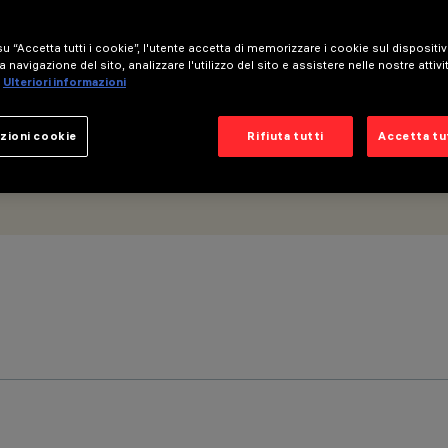
u “Accetta tutti i cookie”, l'utente accetta di memorizzare i cookie sul dispositi
a navigazione del sito, analizzare l'utilizzo del sito e assistere nelle nostre attivi
Ulteriori informazioni
zioni cookie
Rifiuta tutti
Accetta tut