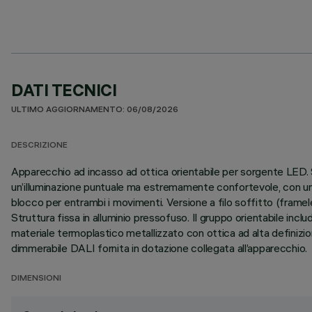
DATI TECNICI
ULTIMO AGGIORNAMENTO: 06/08/2026
DESCRIZIONE
Apparecchio ad incasso ad ottica orientabile per sorgente LED. Sis
un’illuminazione puntuale ma estremamente confortevole, con un
blocco per entrambi i movimenti. Versione a filo soffitto (framele
Struttura fissa in alluminio pressofuso. Il gruppo orientabile incl
materiale termoplastico metallizzato con ottica ad alta definiz
dimmerabile DALI fornita in dotazione collegata all’apparecchio.
DIMENSIONI