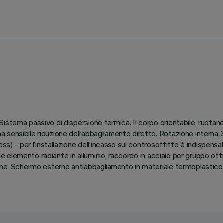
tema passivo di dispersione termica. Il corpo orientabile, ruotando i
a sensibile riduzione dell’abbagliamento diretto. Rotazione intern
ss) - per l’installazione dell’incasso sul controsoffitto è indispensa
ude elemento radiante in alluminio, raccordo in acciaio per gruppo ott
ione. Schermo esterno antiabbagliamento in materiale termoplastico