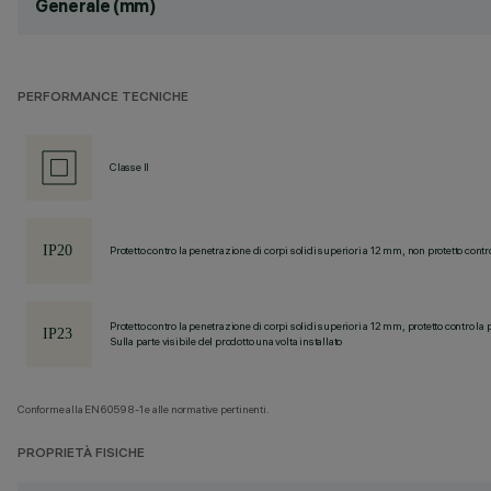
Generale (mm)
PERFORMANCE TECNICHE
Classe II
Protetto contro la penetrazione di corpi solidi superiori a 12 mm, non protetto contr
Protetto contro la penetrazione di corpi solidi superiori a 12 mm, protetto contro la 
Sulla parte visibile del prodotto una volta installato
Conforme alla EN60598-1 e alle normative pertinenti.
PROPRIETÀ FISICHE