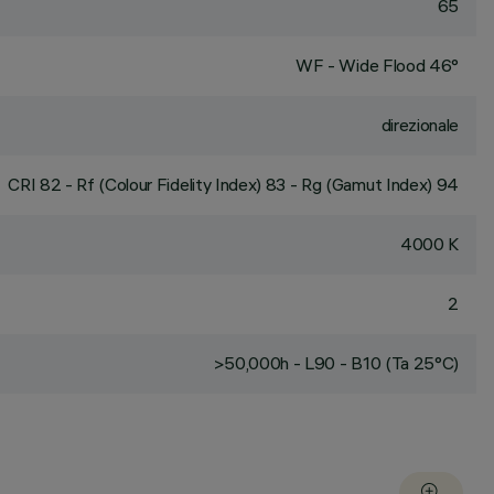
65
WF - Wide Flood 46°
direzionale
CRI
82
- Rf (Colour Fidelity Index) 83 - Rg (Gamut Index) 94
4000 K
2
>50,000h - L90 - B10 (Ta 25°C)