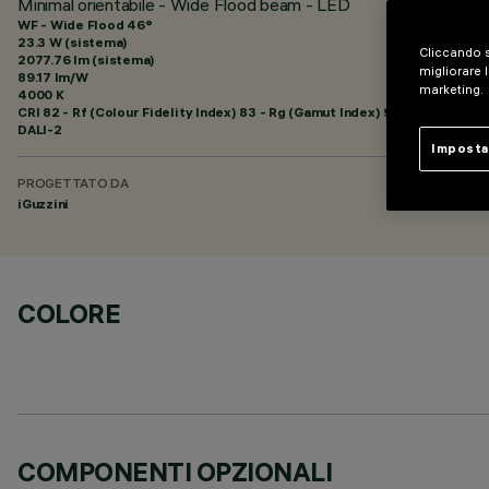
Minimal orientabile - Wide Flood beam - LED
WF - Wide Flood 46°
23.3 W (sistema)
Cliccando s
2077.76 lm (sistema)
migliorare l
89.17 lm/W
marketing.
4000 K
CRI
82
- Rf (Colour Fidelity Index) 83 - Rg (Gamut Index) 94
DALI-2
Imposta
PROGETTATO DA
iGuzzini
COLORE
COMPONENTI OPZIONALI