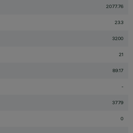
2077.76
23.3
3200
21
89.17
-
3779
0