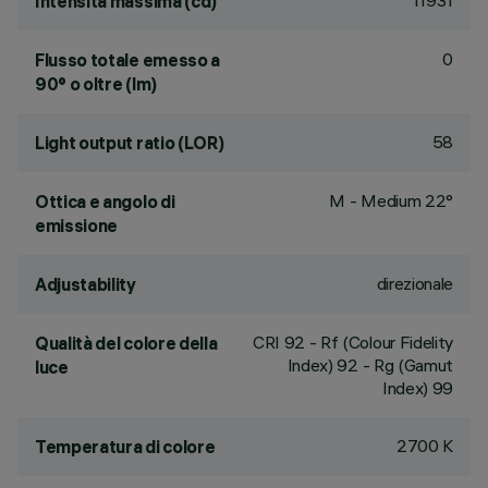
11931
Intensità massima (cd)
0
Flusso totale emesso a
90° o oltre (lm)
58
Light output ratio (LOR)
M - Medium 22°
Ottica e angolo di
emissione
direzionale
Adjustability
CRI
92
- Rf (Colour Fidelity
Qualità del colore della
Index) 92 - Rg (Gamut
luce
Index) 99
2700 K
Temperatura di colore