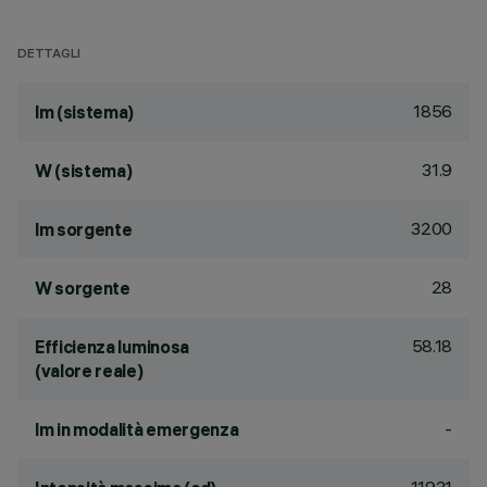
DETTAGLI
1856
lm (sistema)
31.9
W (sistema)
3200
lm sorgente
28
W sorgente
58.18
Efficienza luminosa
(valore reale)
-
lm in modalità emergenza