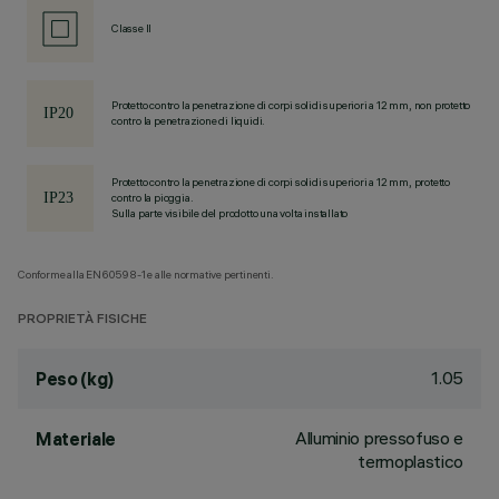
Classe II
Protetto contro la penetrazione di corpi solidi superiori a 12 mm, non protetto
contro la penetrazione di liquidi.
Protetto contro la penetrazione di corpi solidi superiori a 12 mm, protetto
contro la pioggia.
Sulla parte visibile del prodotto una volta installato
Conforme alla EN60598-1 e alle normative pertinenti.
PROPRIETÀ FISICHE
1.05
Peso (kg)
Alluminio pressofuso e
Materiale
termoplastico