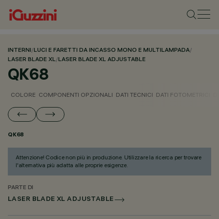
INTERNI
/
LUCI E FARETTI DA INCASSO MONO E MULTILAMPADA
/
LASER BLADE XL
/
LASER BLADE XL ADJUSTABLE
QK68
COLORE
COMPONENTI OPZIONALI
DATI TECNICI
DATI FOTOMETRICI
D
QK68
Attenzione! Codice non più in produzione. Utilizzare la ricerca per trovare
l'alternativa più adatta alle proprie esigenze.
PARTE DI
LASER BLADE XL ADJUSTABLE