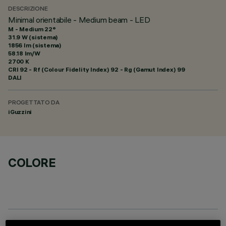
DESCRIZIONE
Minimal orientabile - Medium beam - LED
M - Medium 22°
31.9 W (sistema)
1856 lm (sistema)
58.18 lm/W
2700 K
CRI
92
- Rf (Colour Fidelity Index) 92 - Rg (Gamut Index) 99
DALI
PROGETTATO DA
iGuzzini
COLORE