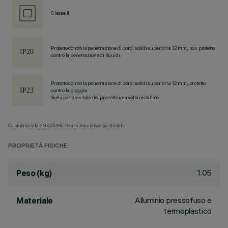
Classe II
Protetto contro la penetrazione di corpi solidi superiori a 12 mm, non protetto
contro la penetrazione di liquidi.
Protetto contro la penetrazione di corpi solidi superiori a 12 mm, protetto
contro la pioggia.
Sulla parte visibile del prodotto una volta installato
Conforme alla EN60598-1 e alle normative pertinenti.
PROPRIETÀ FISICHE
1.05
Peso (kg)
Alluminio pressofuso e
Materiale
termoplastico