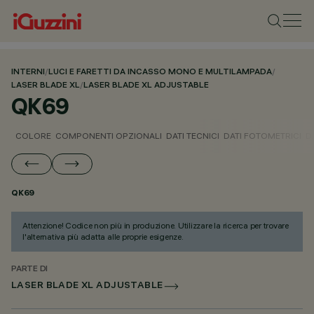
INTERNI
/
LUCI E FARETTI DA INCASSO MONO E MULTILAMPADA
/
LASER BLADE XL
/
LASER BLADE XL ADJUSTABLE
QK69
COLORE
COMPONENTI OPZIONALI
DATI TECNICI
DATI FOTOMETRICI
D
QK69
Attenzione! Codice non più in produzione. Utilizzare la ricerca per trovare
l'alternativa più adatta alle proprie esigenze.
PARTE DI
LASER BLADE XL ADJUSTABLE