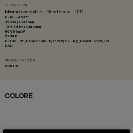
DESCRIZIONE
Minimal orientabile - Flood beam - LED
F - Flood 34°
31.9 W (sistema)
1915.84 lm (sistema)
60.06 lm/W
2700 K
CRI
92
- Rf (Colour Fidelity Index) 92 - Rg (Gamut Index) 99
DALI
PROGETTATO DA
iGuzzini
COLORE