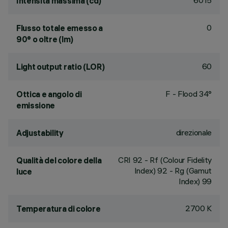
6015
Intensità massima (cd)
0
Flusso totale emesso a
90° o oltre (lm)
60
Light output ratio (LOR)
F - Flood 34°
Ottica e angolo di
emissione
direzionale
Adjustability
CRI
92
- Rf (Colour Fidelity
Qualità del colore della
Index) 92 - Rg (Gamut
luce
Index) 99
2700 K
Temperatura di colore