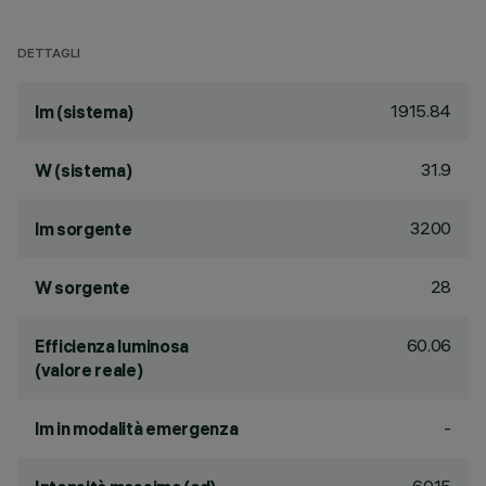
DETTAGLI
1915.84
lm (sistema)
31.9
W (sistema)
3200
lm sorgente
28
W sorgente
60.06
Efficienza luminosa
(valore reale)
-
lm in modalità emergenza