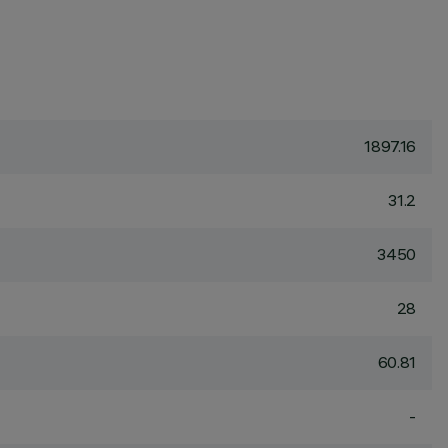
1897.16
31.2
3450
28
60.81
-