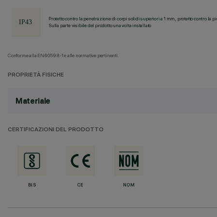
Protetto contro la penetrazione di corpi solidi superiori a 1 mm, protetto contro la p
Sulla parte visibile del prodotto una volta installato
Conforme alla EN60598-1 e alle normative pertinenti.
PROPRIETÀ FISICHE
Materiale
CERTIFICAZIONI DEL PRODOTTO
BIS
CE
NOM