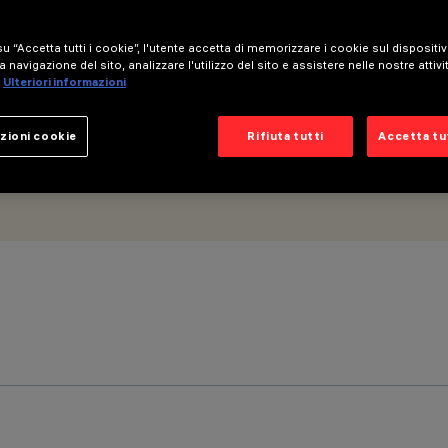
u “Accetta tutti i cookie”, l'utente accetta di memorizzare i cookie sul dispositi
a navigazione del sito, analizzare l'utilizzo del sito e assistere nelle nostre attivi
Ulteriori informazioni
zioni cookie
Rifiuta tutti
Accetta tut