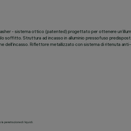
sher - sistema ottico (patented) progettato per ottenere un’illum
filo soffitto. Struttura ad incasso in alluminio pressofuso predispos
ione dell’incasso. Riflettore metallizzato con sistema di ritenuta an
o la penetrazione di liquidi.