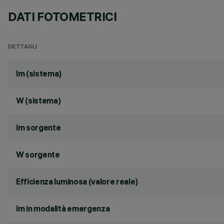
DATI FOTOMETRICI
DETTAGLI
lm (sistema)
W (sistema)
lm sorgente
W sorgente
Efficienza luminosa (valore reale)
lm in modalità emergenza