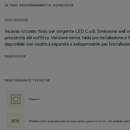
ULTIMO AGGIORNAMENTO: 01/08/2026
DESCRIZIONE
Incasso rotondo fisso per sorgente LED C.o.B. Emissione wall wa
prossimità del soffitto. Versione senza falda per installazione a 
disponibile con codifica separata e indispensabile per l’installaz
DIMENSIONI
PERFORMANCE TECNICHE
Classe II
Protetto contro la penetrazione di corpi solidi superiori a 12 mm, non protetto contr