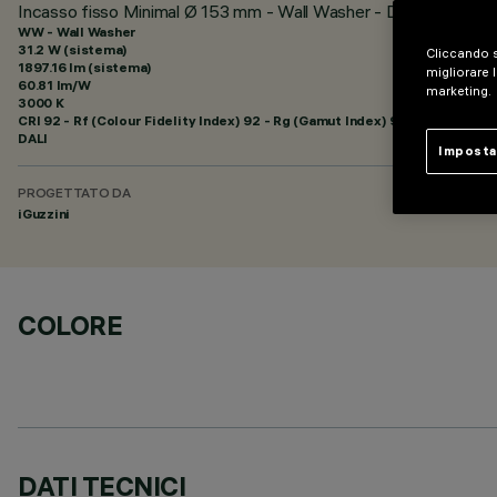
Incasso fisso Minimal Ø 153 mm - Wall Washer - DALI
WW - Wall Washer
31.2 W (sistema)
Cliccando s
1897.16 lm (sistema)
migliorare l
60.81 lm/W
marketing.
3000 K
CRI
92
- Rf (Colour Fidelity Index) 92 - Rg (Gamut Index) 99
DALI
Imposta
PROGETTATO DA
iGuzzini
COLORE
DATI TECNICI