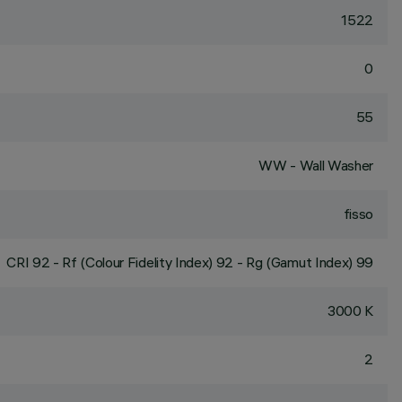
1522
0
55
WW - Wall Washer
fisso
CRI
92
- Rf (Colour Fidelity Index) 92 - Rg (Gamut Index) 99
3000 K
2