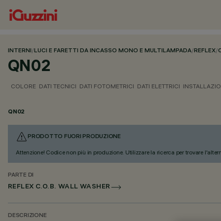
INTERNI
/
LUCI E FARETTI DA INCASSO MONO E MULTILAMPADA
/
REFLEX
/
QN02
COLORE
DATI TECNICI
DATI FOTOMETRICI
DATI ELETTRICI
INSTALLAZI
QN02
PRODOTTO FUORI PRODUZIONE
Attenzione! Codice non più in produzione. Utilizzare la ricerca per trovare l'alter
PARTE DI
REFLEX C.O.B. WALL WASHER
DESCRIZIONE