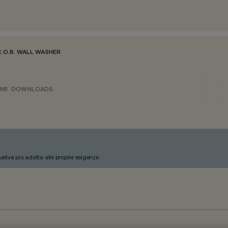
C.O.B. WALL WASHER
ONE
DOWNLOADS
nativa più adatta alle proprie esigenze.