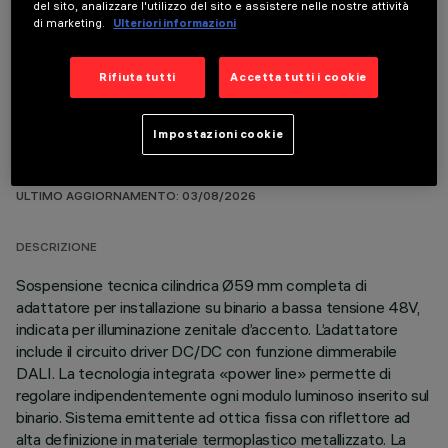
del sito, analizzare l'utilizzo del sito e assistere nelle nostre attività
COMPONENTI OPZIONALI
di marketing.
Ulteriori informazioni
Rifiuta tutti
Accetta tutti i cookie
Impostazioni cookie
DATI TECNICI
ULTIMO AGGIORNAMENTO: 03/08/2026
DESCRIZIONE
Sospensione tecnica cilindrica Ø59 mm completa di
adattatore per installazione su binario a bassa tensione 48V,
indicata per illuminazione zenitale d’accento. L’adattatore
include il circuito driver DC/DC con funzione dimmerabile
DALI. La tecnologia integrata «power line» permette di
regolare indipendentemente ogni modulo luminoso inserito sul
binario. Sistema emittente ad ottica fissa con riflettore ad
alta definizione in materiale termoplastico metallizzato. La