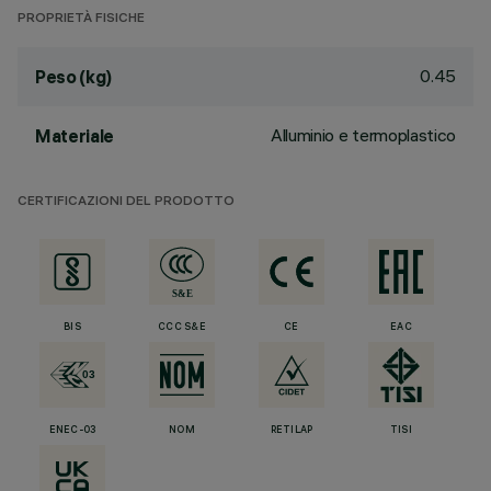
PROPRIETÀ FISICHE
0.45
Peso (kg)
Alluminio e termoplastico
Materiale
CERTIFICAZIONI DEL PRODOTTO
BIS
CCC S&E
CE
EAC
ENEC-03
NOM
RETILAP
TISI