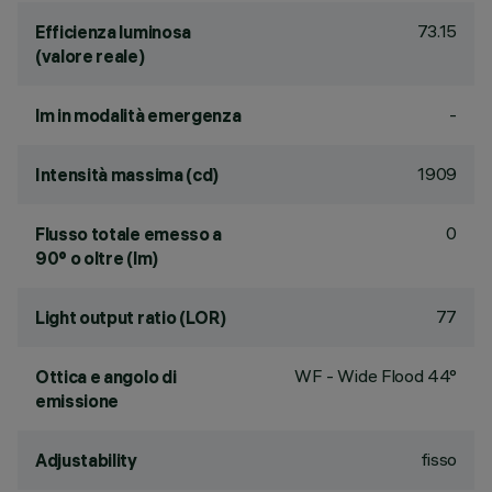
73.15
Efficienza luminosa
(valore reale)
-
lm in modalità emergenza
1909
Intensità massima (cd)
0
Flusso totale emesso a
90° o oltre (lm)
77
Light output ratio (LOR)
WF - Wide Flood 44°
Ottica e angolo di
emissione
fisso
Adjustability