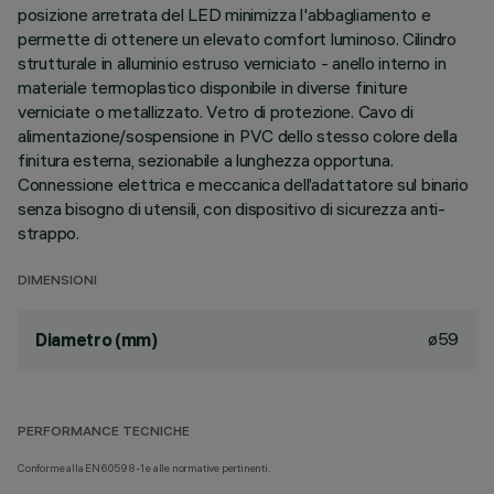
posizione arretrata del LED minimizza l'abbagliamento e
permette di ottenere un elevato comfort luminoso. Cilindro
strutturale in alluminio estruso verniciato - anello interno in
materiale termoplastico disponibile in diverse finiture
verniciate o metallizzato. Vetro di protezione. Cavo di
alimentazione/sospensione in PVC dello stesso colore della
finitura esterna, sezionabile a lunghezza opportuna.
Connessione elettrica e meccanica dell’adattatore sul binario
senza bisogno di utensili, con dispositivo di sicurezza anti-
strappo.
DIMENSIONI
ø59
Diametro (mm)
PERFORMANCE TECNICHE
Conforme alla EN60598-1 e alle normative pertinenti.