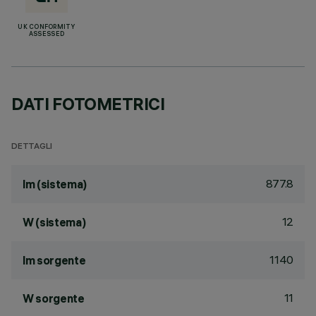
UK CONFORMITY
ASSESSED
DATI FOTOMETRICI
DETTAGLI
877.8
lm (sistema)
12
W (sistema)
1140
lm sorgente
11
W sorgente