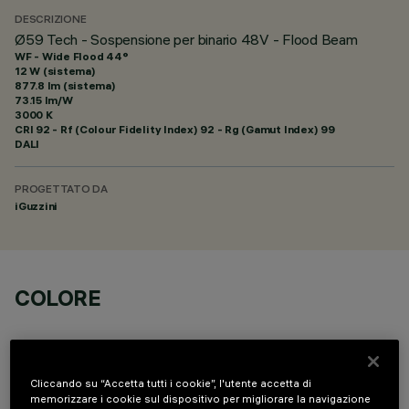
DESCRIZIONE
Ø59 Tech - Sospensione per binario 48V - Flood Beam
WF - Wide Flood 44°
12 W (sistema)
877.8 lm (sistema)
73.15 lm/W
3000 K
CRI
92
- Rf (Colour Fidelity Index) 92 - Rg (Gamut Index) 99
DALI
PROGETTATO DA
iGuzzini
COLORE
Cliccando su “Accetta tutti i cookie”, l'utente accetta di
memorizzare i cookie sul dispositivo per migliorare la navigazione