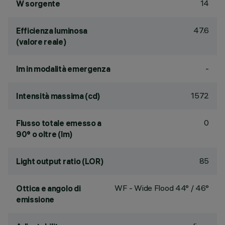
14
W sorgente
47.6
Efficienza luminosa
(valore reale)
-
lm in modalità emergenza
1572
Intensità massima (cd)
0
Flusso totale emesso a
90° o oltre (lm)
85
Light output ratio (LOR)
WF - Wide Flood 44° / 46°
Ottica e angolo di
emissione