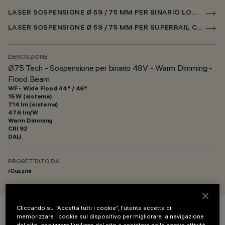
LASER SOSPENSIONE Ø 59 / 75 MM PER BINARIO LOW VOLTAGE CASAMBI
LASER SOSPENSIONE Ø 59 / 75 MM PER SUPERRAIL CASAMBI
DESCRIZIONE
Ø75 Tech - Sospensione per binario 48V - Warm Dimming -
Flood Beam
WF - Wide Flood 44° / 46°
15 W (sistema)
714 lm (sistema)
47.6 lm/W
Warm Dimming
CRI
92
DALI
PROGETTATO DA
iGuzzini
Cliccando su “Accetta tutti i cookie”, l'utente accetta di
memorizzare i cookie sul dispositivo per migliorare la navigazione
COLORE