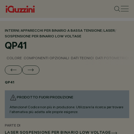
INTERNI
/
APPARECCHI PER BINARIO A BASSA TENSIONE
/
LASER
/
SOSPENSIONE PER BINARIO LOW VOLTAGE
QP41
COLORE
COMPONENTI OPZIONALI
DATI TECNICI
DATI FOTOMETRICI
D
QP41
PRODOTTO FUORI PRODUZIONE
Attenzione! Codice non più in produzione. Utilizzare la ricerca per trovare
l'alternativa più adatta alle proprie esigenze.
PARTE DI
LASER SOSPENSIONE PER BINARIO LOW VOLTAGE