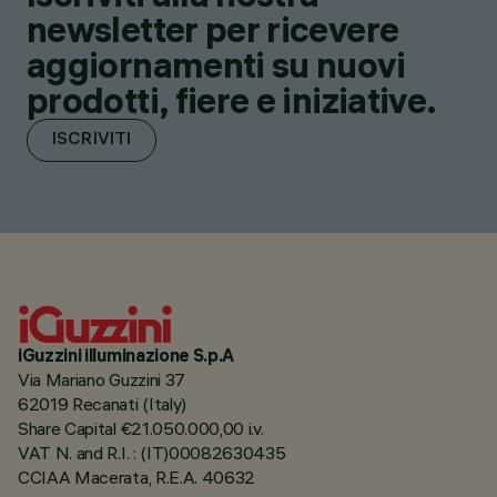
newsletter per ricevere
aggiornamenti su nuovi
prodotti, fiere e iniziative.
ISCRIVITI
iGuzzini illuminazione S.p.A
Via Mariano Guzzini 37
62019 Recanati (Italy)
Share Capital €21.050.000,00 i.v.
VAT N. and R.I. : (IT)00082630435
CCIAA Macerata, R.E.A. 40632