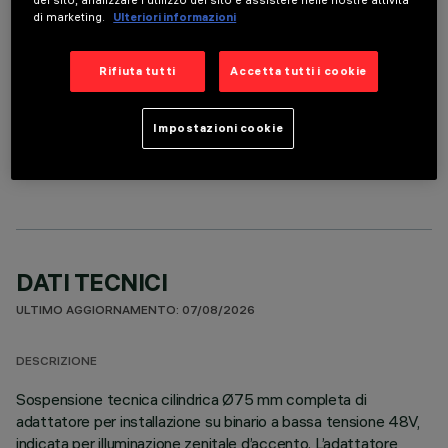
del sito, analizzare l'utilizzo del sito e assistere nelle nostre attività
di marketing.
Ulteriori informazioni
Rifiuta tutti
Accetta tutti i cookie
Impostazioni cookie
COMPONENTI OPZIONALI
DATI TECNICI
ULTIMO AGGIORNAMENTO: 07/08/2026
DESCRIZIONE
Sospensione tecnica cilindrica Ø75 mm completa di
adattatore per installazione su binario a bassa tensione 48V,
indicata per illuminazione zenitale d’accento. L’adattatore